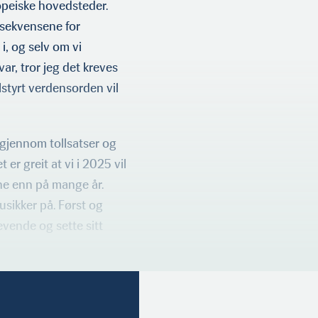
ropeiske hovedsteder.
nsekvensene for
 i, og selv om vi
r, tror jeg det kreves
lstyrt verdensorden vil
gjennom tollsatser og
er greit at vi i 2025 vil
ene enn på mange år.
usikker på. Først og
evende og sette sitt