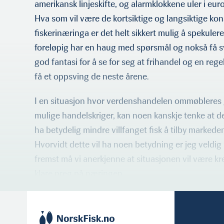
amerikansk linjeskifte, og alarmklokkene uler i eu
Hva som vil være de kortsiktige og langsiktige ko
fiskerinæringa er det helt sikkert mulig å spekulere
foreløpig har en haug med spørsmål og nokså få sva
god fantasi for å se for seg at frihandel og en rege
få et oppsving de neste årene.
I en situasjon hvor verdenshandelen ommøbleres 
mulige handelskriger, kan noen kanskje tenke at det 
ha betydelig mindre villfanget fisk å tilby marked
Hvorvidt dette vil ha noen betydning er jeg veldig 
fremst må vi anerkjenne at situasjonen vil være kr
klare preg på næringen.