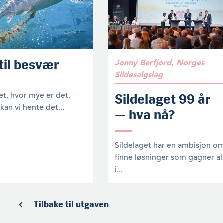
 til besvær
Jonny Berfjord, Norges
Sildesalgslag
et, hvor mye er det,
Sildelaget 99 år
kan vi hente det...
— hva nå?
Sildelaget har en ambisjon o
finne løsninger som gagner al
i...
Tilbake til utgaven