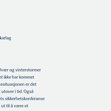
karlag
Uvær og vinterstormer
ket ikke har kommet
tesituasjonen er det
t utover i tid. Også
rets sikkerhetskonferanse
ut til å være et