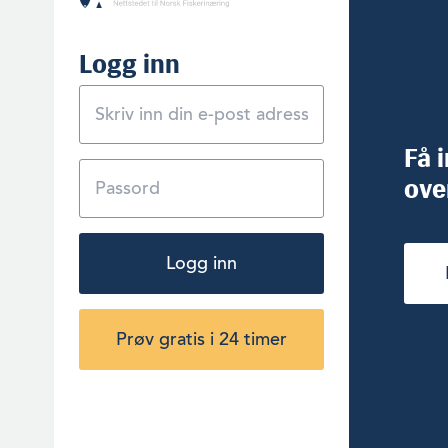
Logg inn
Få 
ove
Logg inn
Prøv gratis i 24 timer