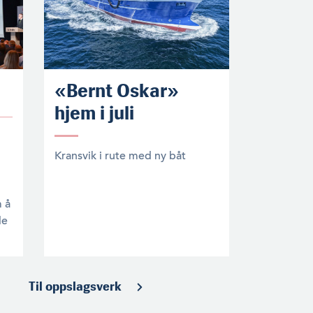
«Bernt Oskar»
hjem i juli
Kransvik i rute med ny båt
m å
le
Til oppslagsverk