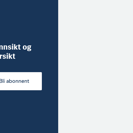
innsikt og
rsikt
Bli abonnent