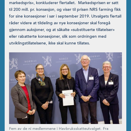
markedspris», konkluderer flertallet. Markedsprisen er satt
til 200 mill. pr. konsesjon, og viser til prisen NRS farming fikk
for sine konsesjoner i sør i september 2019. Utvalgets flertall
råder videre at tildeling av nye konsesjoner skal foregå
gjennom auksjoner, og at såkalte «substituerte tillatelser»
eller rabatterte konsesjoner, slik som ordningen med
utviklingstillatelsene, ikke skal kunne tillates.
Fem av de ni medlemmene i Havbruksskatteutvalget. Fra