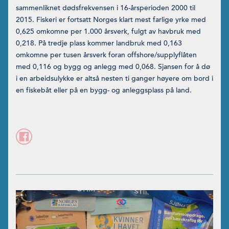
sammen­liknet dødsfrekvensen i 16-årsperioden 2000 til
2015. Fiskeri er fortsatt Norges klart mest farlige yrke med
0,625 omkomne per 1.000 årsverk, fulgt av havbruk med
0,218. På tredje plass kommer landbruk med 0,163
omkomne per tusen årsverk foran off­shore/supplyflåten
med 0,116 og bygg og anlegg med 0,068. Sjansen for å dø
i en arbeidsulykke er altså nesten ti ganger høyere om bord i
en fiskebåt eller på en bygg- og anleggsplass på land.