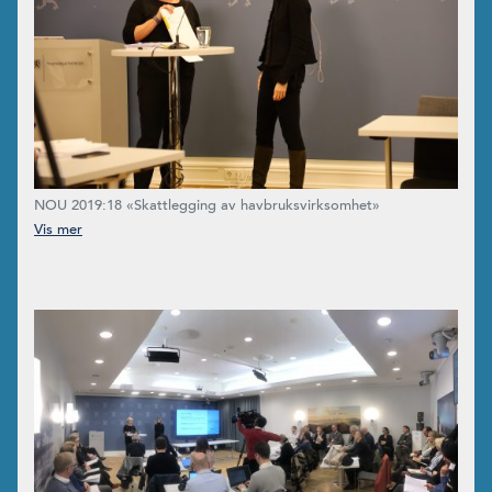
NOU 2019:18 «Skattlegging av havbruksvirksomhet»
overleveres finansminister Siv Jensen mandag 4. november av
utvalgets leder, Karen Helene Ulltveit-Moe (t.h.). (Foto: Therese
Tande)