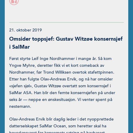
21. oktober 2019
Omsider toppsjef: Gustav Witzøe konsernsjef
i SalMar
Først styrte Leif Inge Nordhammer i mange år. Så kom
Yngve Myhre, deretter fikk vi et kort comeback av
Nordhammer, før Trond Wil­liksen overtok stafettpinnen.
Etter han fulgte Olav-Andreas Ervik, og nå har omsider
«sjefen sjøl», Gustav Witzøe overtatt som konsernsjef i
SalMar ASA. Han blir den femte konsernsjefen på under
seks år — neppe en ønskesituasjon. Vi venter spent på
nestemann.
Olav-Andreas Ervik blir daglig leder i det nyopprettede
datter­selskapet SalMar Ocean, som heretter skal ha
hovedansvaret for konsernets satsing på havbasert