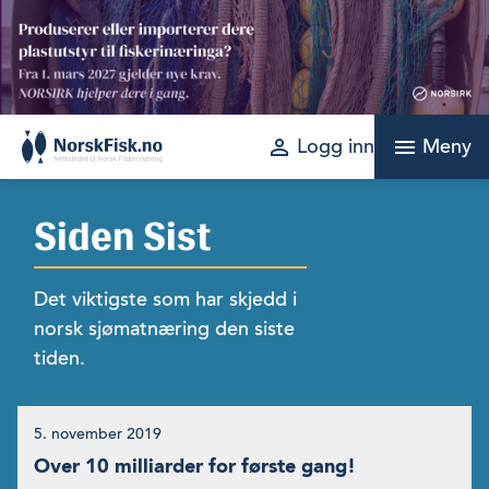
Skip
to
content
perm_identity
menu
Logg inn
Meny
Siden Sist
Det viktigste som har skjedd i
norsk sjømatnæring den siste
tiden.
5. november 2019
Over 10 milliarder for første gang!