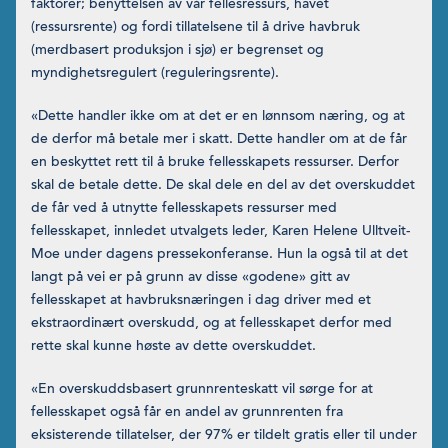
faktorer; benyttelsen av vår fellesressurs, havet
(ressursrente) og fordi tillatelsene til å drive havbruk
(merdbasert produksjon i sjø) er begrenset og
myndighetsregulert (reguleringsrente).
«Dette handler ikke om at det er en lønnsom næring, og at
de derfor må betale mer i skatt. Dette handler om at de får
en beskyttet rett til å bruke fellesskapets ressurser. Derfor
skal de betale dette. De skal dele en del av det overskuddet
de får ved å utnytte fellesskapets ressurser med
fellesskapet, innledet utvalgets leder, Karen Helene Ulltveit-
Moe under dagens pressekonferanse. Hun la også til at det
langt på vei er på grunn av disse «godene» gitt av
fellesskapet at havbruksnæringen i dag driver med et
ekstraordinært overskudd, og at fellesskapet derfor med
rette skal kunne høste av dette overskuddet.
«En overskuddsbasert grunnrenteskatt vil sørge for at
fellesskapet også får en andel av grunnrenten fra
eksisterende tillatelser, der 97% er tildelt gratis eller til under