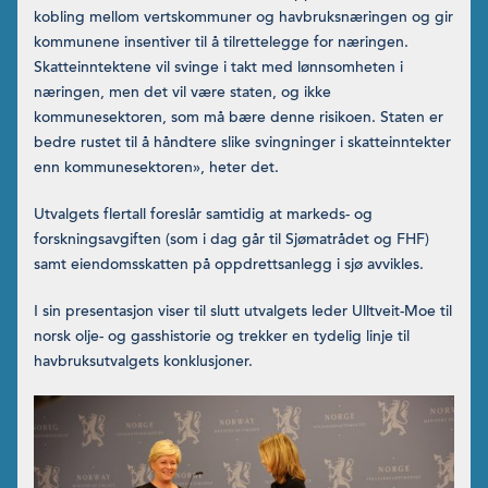
kobling mellom vertskommuner og havbruksnæringen og gir
kommunene insentiver til å tilrettelegge for næringen.
Skatteinntektene vil svinge i takt med lønnsomheten i
næringen, men det vil være staten, og ikke
kommunesektoren, som må bære denne risikoen. Staten er
bedre rustet til å håndtere slike svingninger i skatteinntekter
enn kommunesektoren», heter det.
Utvalgets flertall foreslår samtidig at markeds- og
forskningsavgiften (som i dag går til Sjømatrådet og FHF)
samt eiendomsskatten på oppdrettsanlegg i sjø avvikles.
I sin presentasjon viser til slutt utvalgets leder Ulltveit-Moe til
norsk olje- og gasshistorie og trekker en tydelig linje til
havbruksutvalgets konklusjoner.