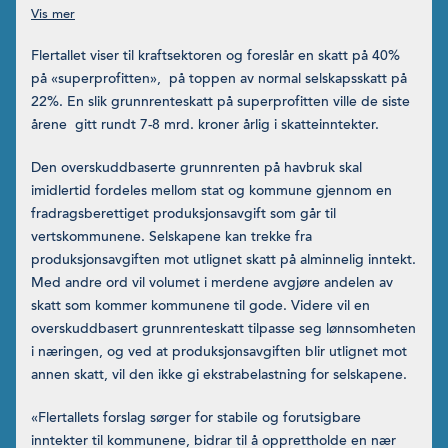
venstre Linda Nøstbakken, Gudrun Bugge Andvord, Karen
Helene Ulltveit-Moe, Vidar Christiansen og Grethe Fossli. (Foto:
Therese Tande)
Flertallet viser til kraftsektoren og foreslår en skatt på 40%
på «superprofitten», på toppen av normal selskapsskatt på
22%. En slik grunnrenteskatt på superprofitten ville de siste
årene gitt rundt 7-8 mrd. kroner årlig i skatteinntekter.
Den overskuddbaserte grunnrenten på havbruk skal
imidlertid fordeles mellom stat og kommune gjennom en
fradragsberettiget produksjonsavgift som går til
vertskommunene. Selskapene kan trekke fra
produksjonsavgiften mot utlignet skatt på alminnelig inntekt.
Med andre ord vil volumet i merdene avgjøre andelen av
skatt som kommer kommunene til gode. Videre vil en
overskuddbasert grunnrenteskatt tilpasse seg lønnsomheten
i næringen, og ved at produksjonsavgiften blir utlignet mot
annen skatt, vil den ikke gi ekstrabelastning for selskapene.
«Flertallets forslag sørger for stabile og forutsigbare
inntekter til kommunene, bidrar til å opprettholde en nær