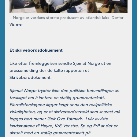
– Norge er verdens største produsent av atlantisk laks. Derfor
er det viktig at myndighetene legger til rette for en bærekraftig,
levedyktig og lønnsom havbruksnæring, sa finansminister Siv
Jensen under dagens pressekonferanse i Finansdepartementet.
Et skrivebordsdokuement
Like etter fremleggelsen sendte Sjømat Norge ut en
pressemelding der de kalte rapporten et
Skriveborddokument.
Sjømat Norge frykter ikke den politiske behandlingen av
forslaget om å innføre en statlig grunnrenteskatt.
Flertallsforslagene ligger langt unna den realpolitiske
virkeligheten, og er et skrivebordsarbeid som snarest må
legges bort mener Geir Ove Ystmark. I vår avviste
landsmøtene til Høyre, KrF, Venstre, Sp og FrP at det er
aktuelt med en statlig grunnrenteskatt på