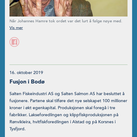
Når Johannes Hamre tok ordet var det lurt å følge nøye med.
Han visste hva han snakket om.
(Foto: Thv jr.)
16. oktober 2019
Fusjon i Bodø
Salten Fiskeindustri AS og Salten Salmon AS har besluttet å
fusjonere. Partene skal tilføre det nye selskapet 100 millioner
kroner i økt egenkapital. Produksjonen skal foregå i tre
fabrik­ker. Lakseforedlingen og klippfiskproduksjonen på
Rønvikleira, hvitfiskforedlingen i Alstad og på Korsnes i
Tysfjord.