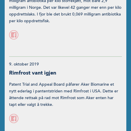
milligram antibioti­ka per kilo storfekjøtt, mot bare 2,9
milligram i Norge. Det var likevel 42 ganger mer enn per kilo
oppdrettslaks. I fjor ble det brukt 0,069 milligram antibiotika
per kilo oppdrettsfisk.
9. oktober 2019
Rimfrost vant igjen
Patent Trial and Appeal Board påfører Aker Biomarine et
nytt ederlag i pantentstriden med Rimfrost i USA. Dette er
åttende rettsak på rad mot Rimfrost som Aker enten har
tapt eller valgt å trekke.