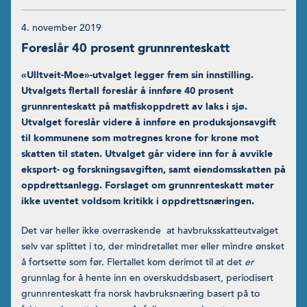
4. november 2019
Foreslår 40 prosent grunnrenteskatt
«Ulltveit-Moe»-utvalget legger frem sin innstilling.
Utvalgets flertall foreslår å innføre 40 prosent
grunnrenteskatt på matfis­koppdrett av laks i sjø.
Utvalget foreslår videre å innføre en produksjonsavgift
til kommunene som motregnes krone for krone mot
skatten til staten. Utvalget går videre inn for å avvikle
eks­port- og forskningsavgiften, samt eiendomsskatten på
oppdrettsan­legg. Forslaget om grunnrenteskatt møter
ikke uventet voldsom kritikk i oppdrettsnæringen.
Det var heller ikke overraskende at havbruksskatteutvalget
selv var splittet i to, der mindretallet mer eller mindre ønsket
å fortsette som før. Flertallet kom derimot til at det
er
grunnlag for å hente inn en overskuddsbasert, periodisert
grunnrenteskatt fra norsk havbruksnæring basert på to