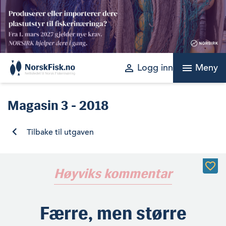
Skip
to
content
perm_identity
menu
Logg inn
Meny
Magasin
3 - 2018
Tilbake til utgaven
Høyviks kommentar
Færre, men større