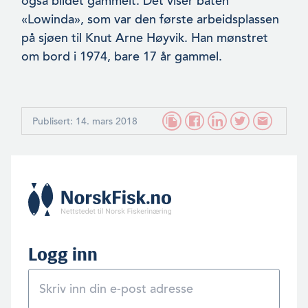
også bildet gam­melt. Det viser båten
«Lowinda», som var den første arbeidsplas­sen
på sjøen til Knut Arne Høyvik. Han mønstret
om bord i 1974, bare 17 år gammel.
Publisert: 14. mars 2018
Logg inn