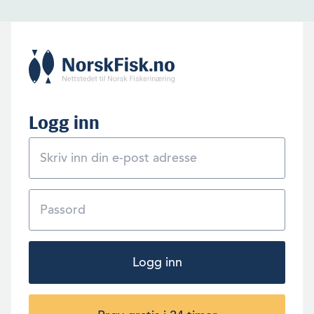
Frode Blakstad Styreleder INAQ AS
Logg inn
Logg inn