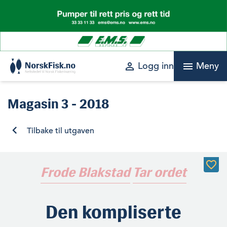
Skip
to
content
perm_identity
menu
Logg inn
Meny
Magasin
3 - 2018
Tilbake til utgaven
Frode Blakstad
Tar ordet
Den kompliserte