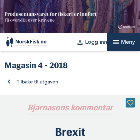
Skip
to
content
perm_identity
menu
Logg inn
Meny
Magasin
4 - 2018
Tilbake til utgaven
Bjarnasons kommentar
Brexit