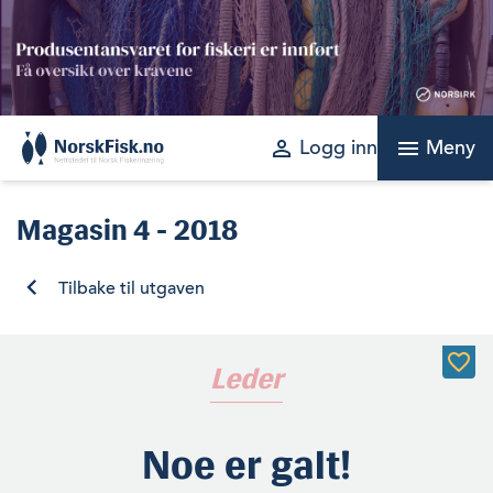
Skip
to
content
perm_identity
menu
Logg inn
Meny
Magasin
4 - 2018
Tilbake til utgaven
Leder
Noe er galt!