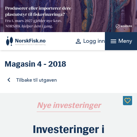
Skip
to
content
perm_identity
menu
Logg inn
Meny
Magasin
4 - 2018
Tilbake til utgaven
Nye investeringer
Investeringer i