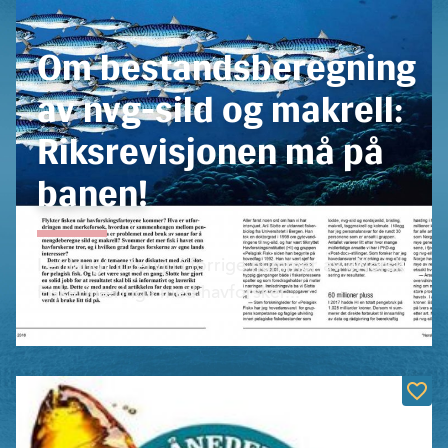
Om bestandsberegning
av nvg-sild og makrell:
Riksrevisjonen må på
banen!
I et langt intervju i forrige nummer av «Norsk
Fiskerinæring» med havforsker...