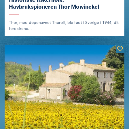
Havbrukspioneren Thor Mowinckel
Thor, med døpenavnet Thorolf, ble født i Sverige i 1944, dit
foreldrene...