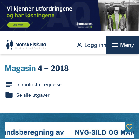
Skip
to
content
perm_identity
menu
Logg inn
Meny
Magasin
4 – 2018
Innholdsfortegnelse
Se alle utgaver