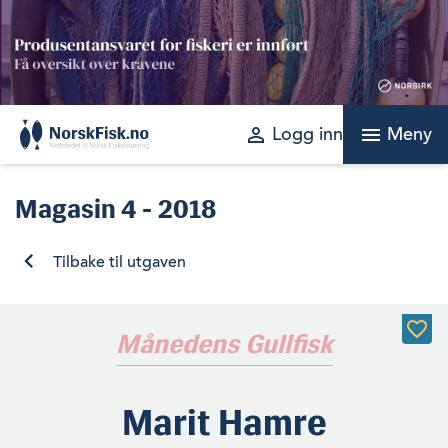
Skip
to
content
perm_identity
menu
Logg inn
Meny
Magasin
4 - 2018
Tilbake til utgaven
Månedens Gullfisk
Marit Hamre