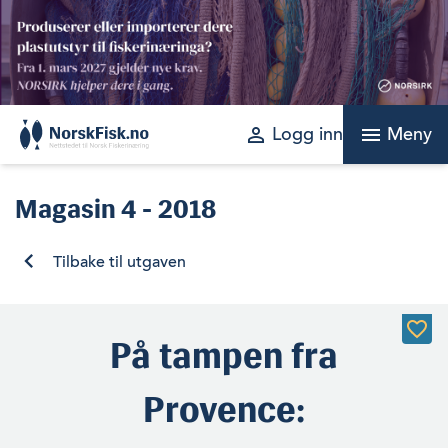
Skip
to
content
perm_identity
menu
Logg inn
Meny
Magasin
4 - 2018
Tilbake til utgaven
På tampen fra
Provence: