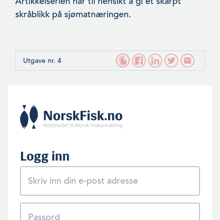
Artikkelserien har til hensikt å gi et skarpt
skråblikk på sjømatnæringen.
Utgave nr. 4
Logg inn