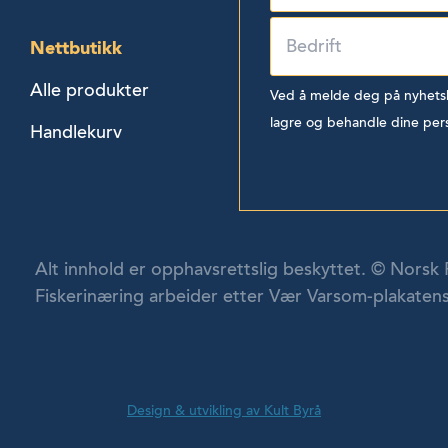
Nettbutikk
Alle produkter
Ved å melde deg på nyhetsbr
lagre og behandle dine per
Handlekurv
Alt innhold er opphavsrettslig beskyttet. © Norsk 
Fiskerinæring arbeider etter Vær Varsom-plakatens
Design & utvikling av Kult Byrå