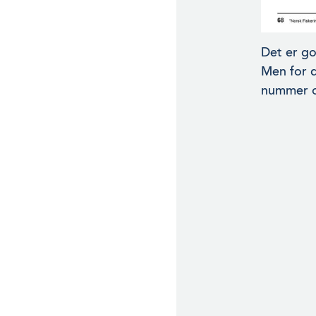
Det er go
Men for d
nummer og