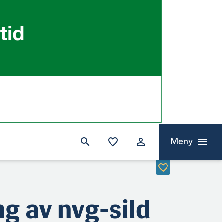
Meny
g av nvg-sild