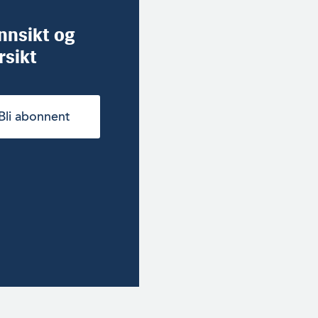
innsikt og
rsikt
Bli abonnent