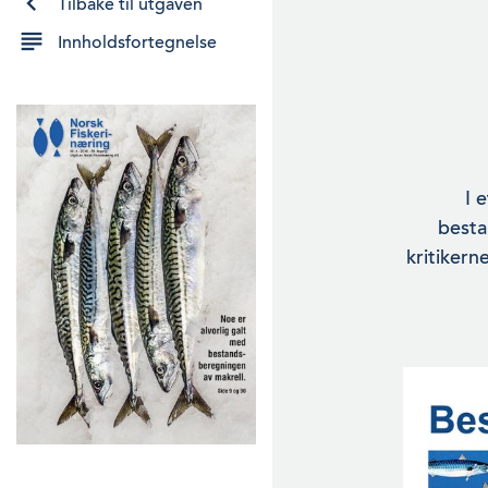
Tilbake til utgaven
Innholdsfortegnelse
I 
besta
kritikern