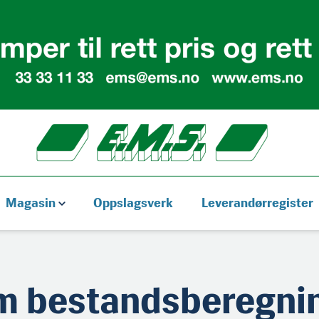
Magasin
Oppslagsverk
Leverandørregister
 bestandsberegnin