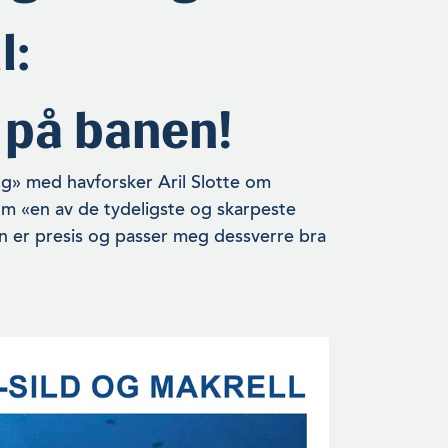
l:
 på banen!
ing» med havforsker Aril Slotte om
om «en av de tydeligste og skarpeste
en er presis og passer meg dessverre bra