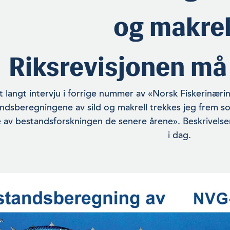
og makrel
Riksrevisjonen må
et langt intervju i forrige nummer av «Norsk Fiskerinær
ndsberegningene av sild og makrell trekkes jeg frem s
e av bestandsforskningen de senere årene». Beskrivels
i dag.