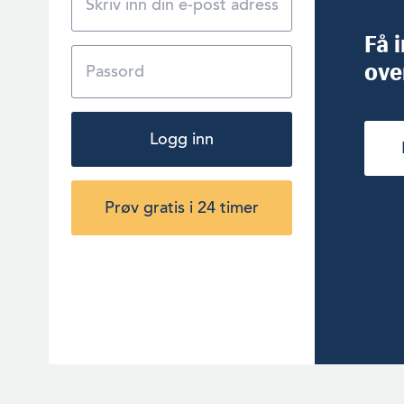
Få 
ove
Logg inn
Prøv gratis i 24 timer