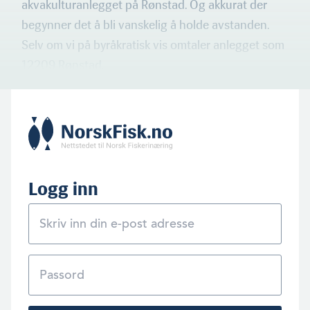
akvakulturanlegget på Rønstad. Og akkurat der
begynner det å bli vanskelig å holde avstanden.
Selv om vi på byråkratisk vis omtaler anlegget som
12209 Rønstad.
Logg inn