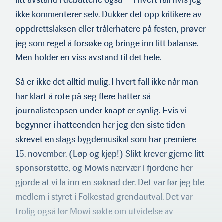
litt av­stand i debattene også — i hvert fall hvis jeg
ikke kommenterer selv. Dukker det opp kritikere av
oppdrettslaksen eller trålerha­tere på festen, prøver
jeg som regel å forsøke og bringe inn litt balanse.
Men holder en viss avstand til det hele.
Så er ikke det alltid mulig. I hvert fall ikke når man
har klart å rote på seg flere hatter så
journalistcapsen under knapt er synlig. Hvis vi
begynner i hatteenden har jeg den siste tiden
skrevet en slags bygdemusikal som har premiere
15. november. (Løp og kjøp!) Slikt krever gjerne litt
sponsorstøtte, og Mowis nærvær i fjordene her
gjorde at vi la inn en søknad der. Det var før jeg ble
medlem i styret i Folkestad grendautval. Det var
trolig også før Mowi søkte om utvidelse av