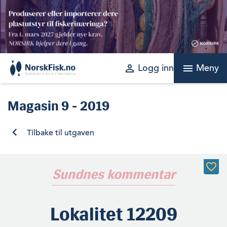
Skip
to
content
perm_identity
menu
Logg inn
Meny
Magasin
9 - 2019
Tilbake til utgaven
Sundnes kommentar
Lokalitet 12209