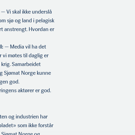
— Vi skal ikke underslå
m sjø og land i pelagisk
ært anstrengt. Hvordan er
l:
— Media vil ha det
vi møtes til daglig er
 krig. Samarbeidet
og Sjømat Norge kunne
ngen god.
ingens aktører er god.
en og industrien har
bladet» som ikke forstår
om Sjømat Norge og