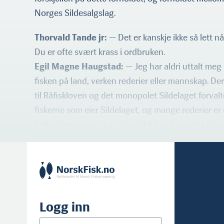
Norges Sildesalgslag.
Thorvald Tande jr:
— Det er kanskje ikke så lett n
Du er ofte svært krass i ordbruken.
Egil Magne Haugstad:
— Jeg har aldri uttalt meg
fisken på land, verken rederier eller mannskap. Der
til Råfiskloven og det monopolet Sildelaget forvalte
fiskerne som eier Sildelaget, og mange rederier er 
industrien over den måten Sildelaget opptrer på.
Logg inn