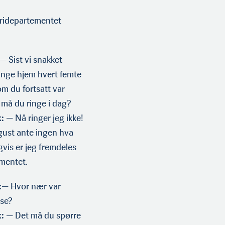
eridepartementet
— Sist vi snakket
nge hjem hvert femte
om du fortsatt var
 må du ringe i dag?
:
— Nå ringer jeg ikke!
gust ante ingen hva
igvis er jeg fremdeles
ementet.
:
— Hvor nær var
pse?
:
— Det må du spørre