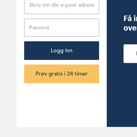
Få 
ove
Logg inn
Prøv gratis i 24 timer