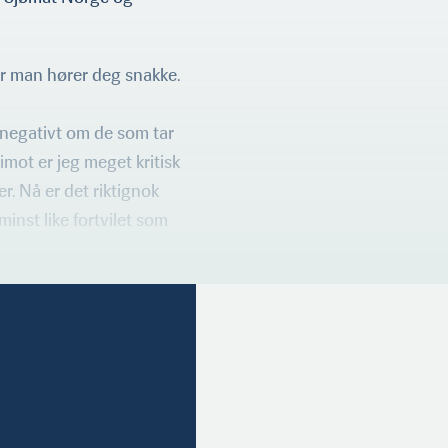
år man hører deg snakke.
 negativt om de som tar
imot er jeg meget kritisk
r. Nå er det riktignok
minst like fortvilet som