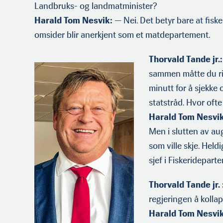
Landbruks- og landmatminister?
Harald Tom Nesvik:
— Nei. Det betyr bare at fisk
omsider blir anerkjent som et matdepartement.
Thorvald Tande jr.:
sammen måtte du ri
minutt for å sjekke 
statstråd. Hvor ofte
Harald Tom Nesvik
Men i slutten av au
som ville skje. Held
sjef i Fiskeridepart
Thorvald Tande jr. 
regjeringen å kolla
Harald Tom Nesvik