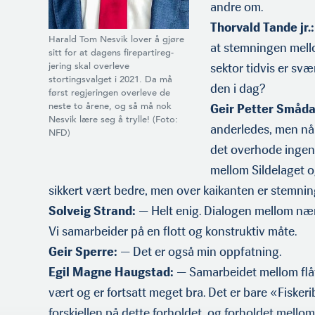
andre om.
Thorvald Tande jr.:
Harald Tom Nesvik lover å gjøre
at stemningen mello
sitt for at dagens firepartireg­
sektor tidvis er sv
jering skal overleve
stortingsvalget i 2021. Da må
den i dag?
først regjer­ingen overleve de
neste to årene, og så må nok
Geir Petter Småda
Nesvik lære seg å trylle! (Foto:
anderledes, men når 
NFD)
det overhode ingen
mellom Sildelaget 
sikkert vært bedre, men over kaikanten er stemni
Solveig Strand:
— Helt enig. Dialogen mellom nær
Vi samarbeider på en flott og konstruktiv måte.
Geir Sperre:
— Det er også min oppfatning.
Egil Magne Haugstad:
— Samarbeidet mellom flåt
vært og er fortsatt meget bra. Det er bare «Fiskeri
forskjellen på dette forholdet, og forholdet mell