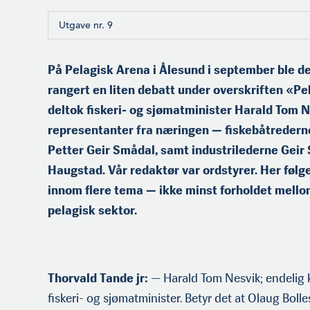
Utgave nr. 9
På Pelagisk Arena i Ålesund i september ble de
rangert en liten debatt under overskriften «Pe
deltok fiskeri- og sjømatminister Harald Tom N
representanter fra næringen — fiskebåtredern
Petter Geir Smådal, samt industrilederne Geir
Haugstad. Vår redaktør var ordstyrer. Her følg
innom flere tema — ikke minst forholdet mellom
pelagisk sektor.
Thorvald Tande jr:
— Harald Tom Nesvik; endelig k
fiskeri- og sjømatminister. Betyr det at Olaug Bolles