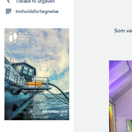
Tilbake til utgaven
Innholdsfortegnelse
Som van