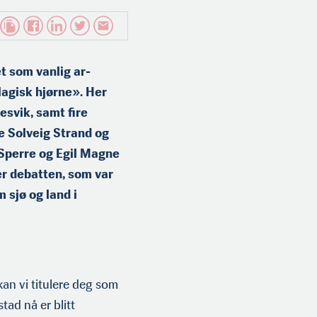
t som vanlig ar­
lagisk hjørne». Her
esvik, samt fire
e Solveig Strand og
 Sperre og Egil Magne
er debatten, som var
 sjø og land i
an vi titulere deg som
tad nå er blitt