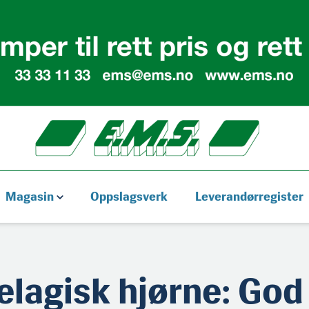
Magasin
Oppslagsverk
Leverandørregister
elagisk hjørne: God