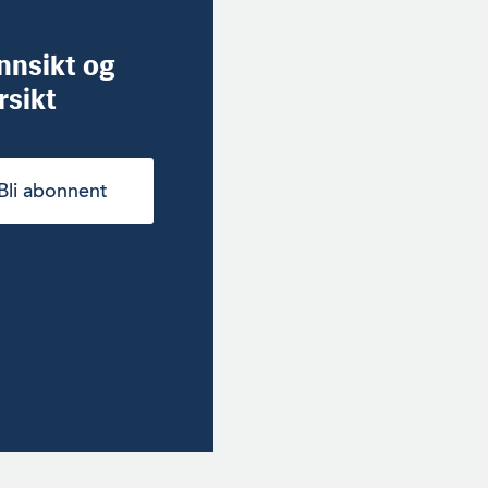
innsikt og
rsikt
Bli abonnent