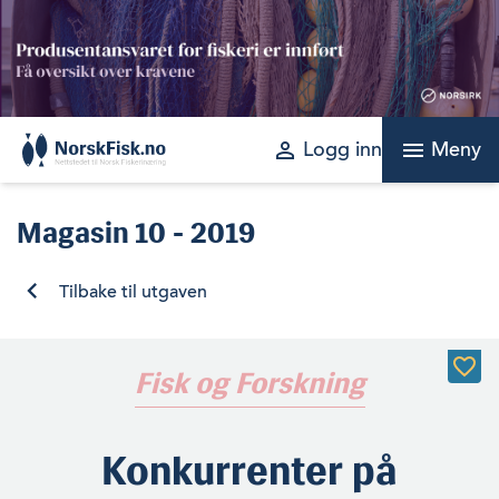
Skip
to
content
perm_identity
menu
Logg inn
Meny
Magasin
10 - 2019
Tilbake til utgaven
Fisk og Forskning
Konkurrenter på