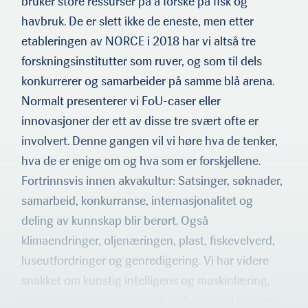
bruker store ressurser på å forske på fisk og
havbruk. De er slett ikke de eneste, men etter
etableringen av NORCE i 2018 har vi altså tre
forskningsinstitutter som ruver, og som til dels
konkurrerer og samarbeider på samme blå arena.
Normalt presenter­er vi FoU-caser eller
innovasjoner der ett av disse tre svært ofte er
involvert. Denne gangen vil vi høre hva de tenker,
hva de er enige om og hva som er forskjellene.
Fortrinnsvis innen akva­kultur: Satsinger, søknader,
samarbeid, konkurranse, internasjo­nalitet og
deling av kunnskap blir berørt. Også
klimaendringer, oljenæringen, plast, fiskevelverd,
luseutfordringer og genredi­gering. Vi har videre
snakket om kunstig intelligens og maskin­læring,
men der måtte vi sette strek av hensyn til plassen.