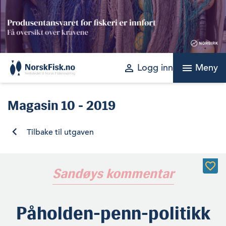
Skip
to
content
perm_identity
menu
Logg inn
Meny
Magasin
10 - 2019
Tilbake til utgaven
Sandøys kommentar
Påholden-penn-politikk