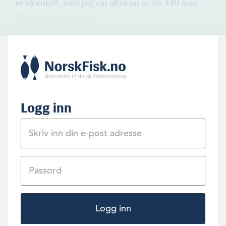
er så enkelt, men jeg var altså en av de 340 som
ikke rakk opp hånden.
Logg inn
Logg inn