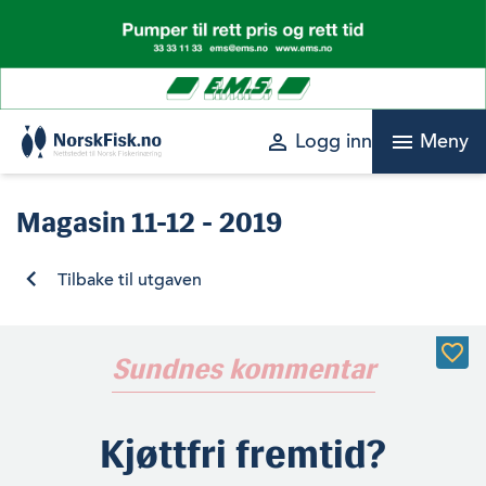
Skip
to
content
perm_identity
menu
Logg inn
Meny
Magasin
11-12 - 2019
Tilbake til utgaven
Sundnes kommentar
Kjøttfri fremtid?