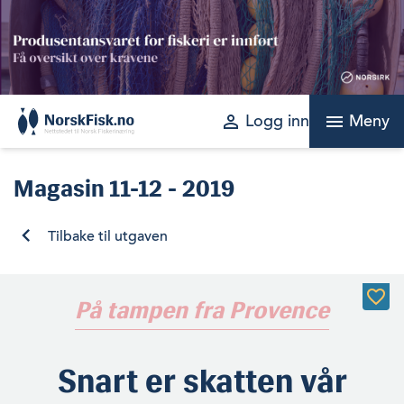
Skip
to
content
perm_identity
menu
Logg inn
Meny
Magasin
11-12 - 2019
Tilbake til utgaven
På tampen fra Provence
Snart er skatten vår