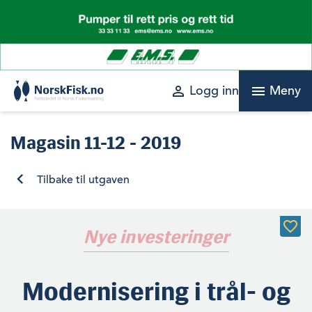
Skip
to
content
perm_identity
menu
Logg inn
Meny
Magasin
11-12 - 2019
Tilbake til utgaven
Nye investeringer
Modernisering i trål- og