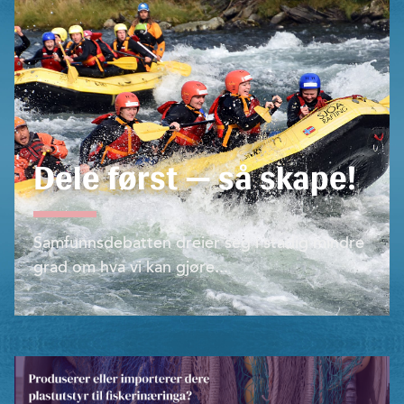
Dele først — så skape!
Samfunnsdebatten dreier seg i stadig mindre
grad om hva vi kan gjøre...