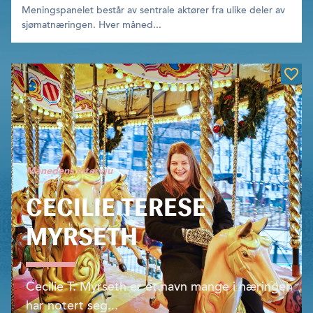
Meningspanelet består av sentrale aktører fra ulike deler av
sjømatnæringen. Hver måned...
Månedens intervju
CECILIE TERESE
MYRSETH
Cecilie T. Myrseth er et navn mange i næringen
har notert seg...