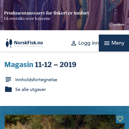
Skip
to
content
perm_identity
menu
Logg inn
Meny
Magasin
11-12 – 2019
Innholdsfortegnelse
Se alle utgaver