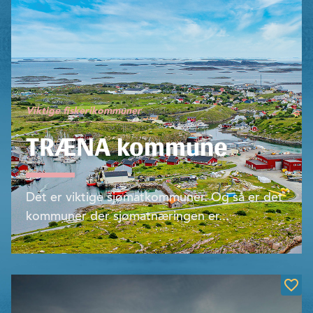
Viktige fiskerikommuner
TRÆNA kommune
Det er viktige sjømatkommuner. Og så er det
kommuner der sjømat­næringen er...