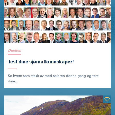
Duellen
Test dine sjømatkunnskaper!
Se hvem som stakk av med seieren denne gang og test
dine...