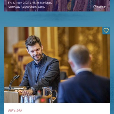
NF's blå