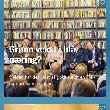
Grønn vekst i blå
næring?
Sjelden har det blåst så godt rundt en FNI-
rapport som i dagene...