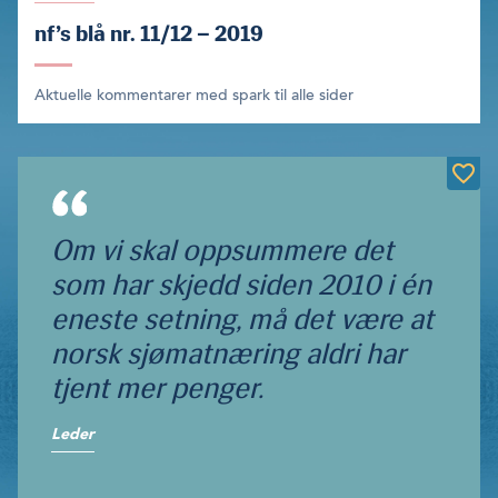
nf’s blå nr. 11/12 – 2019
Aktuelle kommentarer med spark til alle sider
Om vi skal oppsummere det
som har skjedd siden 2010 i én
eneste setning, må det være at
norsk sjømatnæring aldri har
tjent mer penger.
Leder