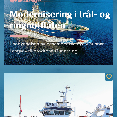
Nye investeringer
Modernisering i trål- og
ringnotflåten
I begynnelsen av desember ble nye «Gunnar
Langva» til brødrene Gunnar og...