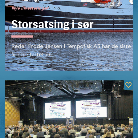
Nye investeringer
Storsatsing i sør
Reder Frode Jensen i Tempofisk AS har de siste
årene startet en...