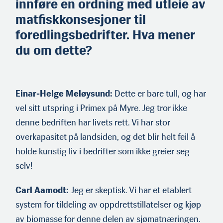
innføre en ordning med utleie av
«Årets navn 2011» i norsk
matfiskkonsesjoner til
sjømatnæring.
Ole Troland er fra Austevoll
foredlingsbedrifter. Hva mener
der familien har oppdret­
du om dette?
tsanlegg, og er
fiskerikandidat fra UiT. Han
er lokalitetsansvarlig og
styremedlem i Troland
Lakseoppdrett AS.
Einar-Helge Meløysund:
Dette er bare tull, og har
vel sitt uts­pring i Primex på Myre. Jeg tror ikke
denne bedriften har livets rett. Vi har stor
overkapasitet på landsiden, og det blir helt feil å
holde kunstig liv i bedrifter som ikke greier seg
selv!
Carl Aamodt:
Jeg er skeptisk. Vi har et etablert
system for til­deling av oppdrettstillatelser og kjøp
av biomasse for denne delen av sjømatnæringen.