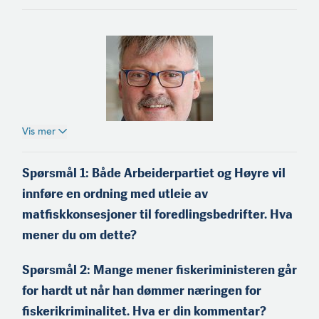
Vis mer
Einar Helge Meløysund
(f.1965) er fra Meløy på
Spørsmål 1: Både Arbeiderpartiet og Høyre vil
Helgeland og medeier og
innføre en ordning med utleie av
skipper på kystnotbåten
«Einar Erlend». Han er
matfiskkonsesjoner til foredlingsbedrifter. Hva
tidli­gere styreleder i
mener du om dette?
Nordland Fylkes Fiskarlag,
og sitter i dag i Landsstyret
i Norges Fiskarlag.
Spørsmål 2: Mange mener fiskeriministeren går
for hardt ut når han dømmer næringen for
fiskerikriminalitet. Hva er din kommen­tar?