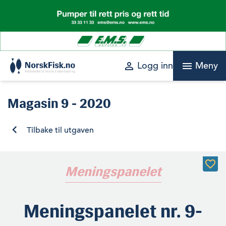
Skip
to
content
perm_identity
menu
Logg inn
Meny
Magasin
9 - 2020
Tilbake til utgaven
Meningspanelet
Meningspanelet nr. 9-