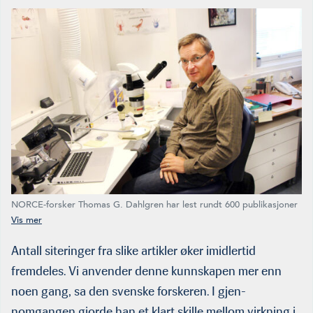
NORCE-forsker Thomas G. Dahlgren har lest rundt 600 publikasjoner
om hvordan havinstallasjoner påvirker det marine livet. Han synes
ikke bekymret. (Foto: Andreas R. Graver, NORCE)
Antall siteringer fra slike artikler øker imidlertid
fremdeles. Vi anvender denne kunnskapen mer enn
noen gang, sa den svenske forskeren. I gjen­
nomgangen gjorde han et klart skille mellom virkning i