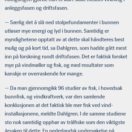
anleggsfa­sen og driftsfasen.
— Særlig det å slå ned stolpefundamenter i bunnen
utløser mye energi og lyd i bunnen. Samtidig er
myndighetene opptatt av at dette skal håndteres best
mulig og på kort tid, sa Dahlgren, som hadde gått mest
inn på forskning rundt driftsfasen. Det er fak­tisk forsket
mye på vindmøller og fisk, og med resultater som
kanskje er overraskende for mange.
— Da man gjennomgikk 96 studier av fisk, i hovedsak
bunnfisk, og vindkraftverk, var den samlende
konklusjonen at det faktisk ble mer fisk ved vind-
installasjonene, meldte Dahlgren. I de samme studiene
sto nok samtidig opphør av trålfiske som den viktigste
årsaken til dette. En nederlandsk undersøkelse på