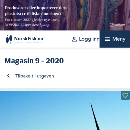
Skip
to
content
perm_identity
menu
Logg inn
Meny
Magasin
9 - 2020
Tilbake til utgaven