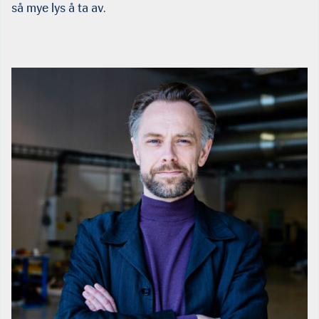
så mye lys å ta av.