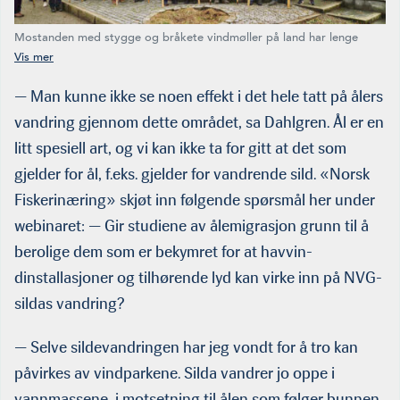
Mostanden med stygge og bråkete vindmøller på land har lenge
vært sterk. Mange protesterer svært høylydt og med veldig sinne.
Andre har en litt mer dempet fremferd. Her fra en demonstrasjon av
det sistnevnte slaget utenfor Rådhuset i Haugesund i sommer.
— Man kunne ikke se noen effekt i det hele tatt på ålers
van­dring gjennom dette området, sa Dahlgren. Ål er en
litt spesiell art, og vi kan ikke ta for gitt at det som
gjelder for ål, f.eks. gjelder for vandrende sild. «Norsk
Fiskerinæring» skjøt inn følgende spørsmål her under
webinaret: — Gir studiene av ålemi­grasjon grunn til å
berolige dem som er bekymret for at havvin­
dinstallasjoner og tilhørende lyd kan virke inn på NVG-
sildas vandring?
— Selve sildevandringen har jeg vondt for å tro kan
påvirkes av vindparkene. Silda vandrer jo oppe i
vannmassene, i motsetning til ålen som følger bunnen.