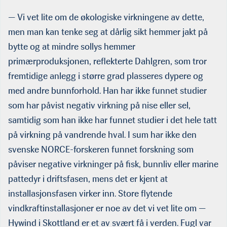
rotordiameter på 220 meter og et rotorareal på 38.000 kvadratmet­
er. Lengden på hver vinge er 107 meter. Slike monstere kan produ­
— Vi vet lite om de økologiske virkningene av dette,
sere 67 GWh per år.
men man kan tenke seg at dårlig sikt hemmer jakt på
bytte og at mindre sollys hemmer
primærproduksjonen, reflekterte Dahlgren, som tror
fremti­dige anlegg i større grad plasseres dypere og
med andre bunnfor­hold. Han har ikke funnet studier
som har påvist negativ virkning på nise eller sel,
samtidig som han ikke har funnet studier i det hele tatt
på virkning på vandrende hval. I sum har ikke den
svenske NORCE-forskeren funnet forskning som
påviser negative virkninger på fisk, bunnliv eller marine
pattedyr i driftsfasen, mens det er kjent at
installasjonsfasen virker inn. Store fly­tende
vindkraftinstallasjoner er noe av det vi vet lite om —
Hywind i Skottland er et av svært få i verden. Fugl var