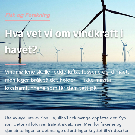
Fisk og Forskning
Hva vet vi om vindkraft i
havet?
Vindmøllene skulle redde lufta, fossene og klimaet,
men lager bråk så det holder — ikke minst i
lokalsamfunnene som får dem tett på.
Ute av øye, ute av sinn! Ja, slik vil nok mange oppfatte det. Syn
som dette vil folk i sentrale strøk aldri se. Men for fiskerne og
sjømatnæringen er det mange utfordringer knyttet til vindparker