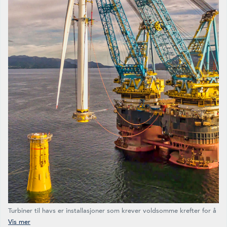
Turbiner til havs er installasjoner som krever voldsomme krefter for å
få på plass. Nå bygges turbiner som er 260 meter høye, har