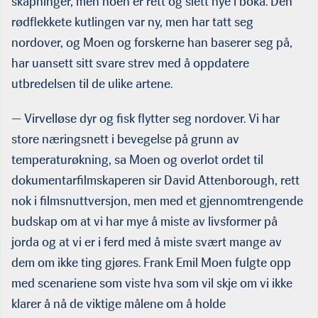
skapninger, men noen er rett og slett nye i boka. Den
rødflekkete kutlingen var ny, men har tatt seg
nordover, og Moen og forskerne han baserer seg på,
har uansett sitt svare strev med å oppdatere
utbredelsen til de ulike artene.
— Virvelløse dyr og fisk flytter seg nordover. Vi har
store næringsnett i bevegelse på grunn av
temperaturøkning, sa Moen og overlot ordet til
dokumentarfilmskaperen sir David Attenborough, rett
nok i filmsnuttversjon, men med et gjennomtrengende
budskap om at vi har mye å miste av livsformer på
jorda og at vi er i ferd med å miste svært mange av
dem om ikke ting gjøres. Frank Emil Moen fulgte opp
med scenariene som viste hva som vil skje om vi ikke
klarer å nå de viktige målene om å holde