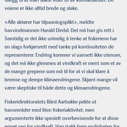
tillegg til at man søkte veier ut av konfliktlandet. De
veiene er ikke alltid brede og slake.
«Alle aktører har tilpasningsplikt», meldte
havvindmannen Harald Dirdal. Det må han gis rett i.
Samtidig er det ikke urimelig å tenke at fiskeriene har
en slags forkjørsrett med tanke på konti­nuiteten de
representerer. Endring kommer vi uansett ikke utenom,
og det må ikke glemmes at vindkraft er ment som et av
de mange grepene som må til for at vi skal klare å
bremse og dempe kli­maendringene. Skjønt mange vil
være skeptiske til både dette og klimaendringene.
Fiskeridirektoratets Bård Aarbakke pekte ut
havområder med liten fiskeriaktivitet, men
argumenterte ikke spesielt overbevisende for at disse
egnet seg for vindkraft. Han trakk frem muligheten for