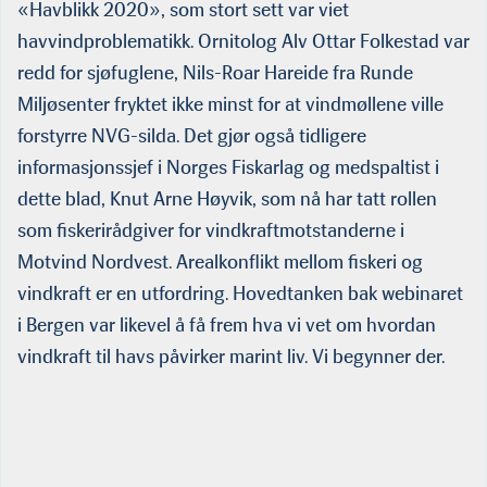
«Havblikk 2020», som stort sett var viet
havvindproblematikk. Ornitolog Alv Ottar Folkestad var
redd for sjøfuglene, Nils-Roar Hareide fra Runde
Miljøsenter fryktet ikke minst for at vindmøllene ville
forstyrre NVG-silda. Det gjør også tidligere
informasjonssjef i Norges Fiskarlag og medspaltist i
dette blad, Knut Arne Høyvik, som nå har tatt rollen
som fis­kerirådgiver for vindkraftmotstanderne i
Motvind Nordvest. Areal­konflikt mellom fiskeri og
vindkraft er en utfordring. Hovedtan­ken bak webinaret
i Bergen var likevel å få frem hva vi vet om hvordan
vindkraft til havs påvirker marint liv. Vi begynner der.