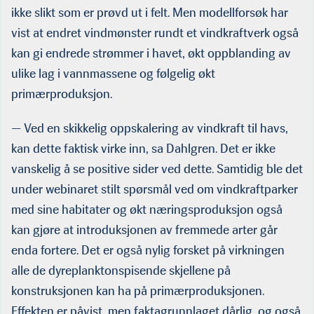
ikke slikt som er prøvd ut i felt. Men modellforsøk har
vist at endret vindmønster rundt et vindkraftverk også
kan gi endrede strømmer i havet, økt oppbland­ing av
ulike lag i vannmassene og følgelig økt
primærproduksjon.
— Ved en skikkelig oppskalering av vindkraft til havs,
kan dette faktisk virke inn, sa Dahlgren. Det er ikke
vanskelig å se posi­tive sider ved dette. Samtidig ble det
under webinaret stilt spørsmål ved om vindkraftparker
med sine habitater og økt nær­ingsproduksjon også
kan gjøre at introduksjonen av fremmede arter går
enda fortere. Det er også nylig forsket på virkningen
alle de dyreplanktonspisende skjellene på
konstruksjonen kan ha på pri­mærproduksjonen.
Effekten er påvist, men faktagrunnlaget dårlig, og også