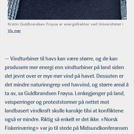
Kristin Guldbrandsen Frøysa er energidirektør ved Universitetet i
Bergen, og mener det er flere fordeler ved å legge vindparkene til
havs. — Da kan vi bygge vindmøllene større og det er jevnt over
mer vind ute på havet. (Foto: Eivind Senneset)
— Vindturbiner til havs kan være større, og de kan
produsere mer energi enn vindturbiner på land siden
det jevnt over er mye mer vind på havet. Dessuten er
det mindre naturinngrep ved havvind, og større areal å
ta av, sa Guldbrandsen Frøysa. Lenkegjenger på land,
veisperringer og proteststormer på nettet mot
landbasert vindkraft skulle kanskje tilsi at konfliktene
også er mindre. Riktig så enkelt er det ikke. «Norsk
Fiskerinæring» var jo til stede på Midsundkonferansen