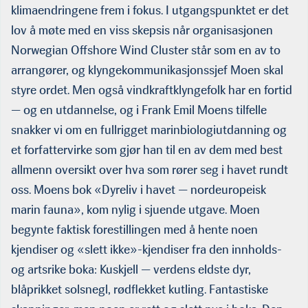
klimaendringene frem i fokus. I utgangspunktet er det
lov å møte med en viss skepsis når organisasjonen
Norwegian Offshore Wind Cluster står som en av to
arrangører, og klyngekommunikasjonssjef Moen skal
styre ordet. Men også vindkraftklyngefolk har en fortid
— og en utdannelse, og i Frank Emil Moens tilfelle
snakker vi om en fullrigget marinbiologiutdanning og
et forfattervirke som gjør han til en av dem med best
allmenn oversikt over hva som rører seg i havet rundt
oss. Moens bok «Dyreliv i havet — nordeuro­peisk
marin fauna», kom nylig i sjuende utgave. Moen
begynte faktisk forestillingen med å hente noen
kjendiser og «slett ikke»-kjendiser fra den innholds-
og artsrike boka: Kuskjell — verdens eldste dyr,
blåprikket solsnegl, rødflekket kutling. Fantastiske