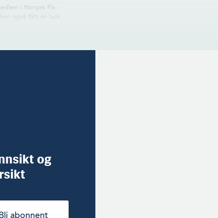
medlem i Norges Fis­
han også fått en bok
innsikt og
rsikt
Bli abonnent