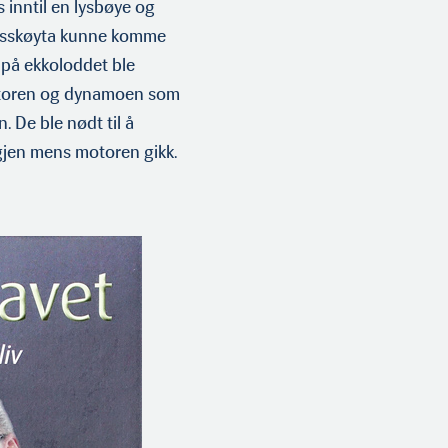
 inntil en lysbøye og
ingsskøyta kunne komme
t på ekkoloddet ble
motoren og dynamoen som
. De ble nødt til å
igjen mens motoren gikk.