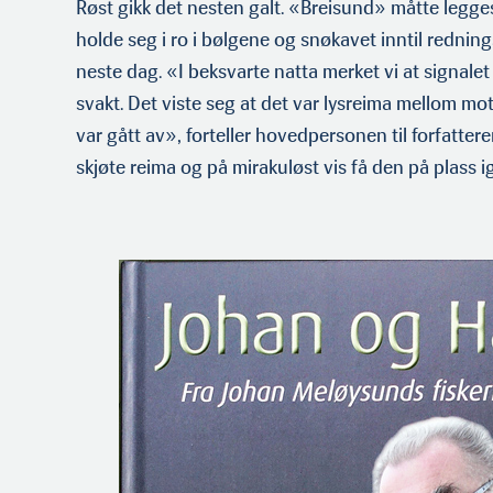
Røst gikk det nesten galt. «Breisund» måtte legges
holde seg i ro i bølgene og snøkavet inntil redn
neste dag. «I beksvarte natta merket vi at signale
svakt. Det viste seg at det var lysreima mellom 
var gått av», forteller hovedpersonen til forfatteren
skjøte reima og på mirakuløst vis få den på plass 