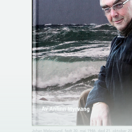
Johan Meløysund, født 30. mai 1946, død 21. oktober 202