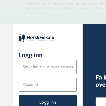
fiskertillits­mann i mange år, blant annet som landsstyre-
karlag og styremedlem i Notfiskarsamskipnaden. Nå har 
om seg selv.
Logg inn
Få 
ove
Logg inn