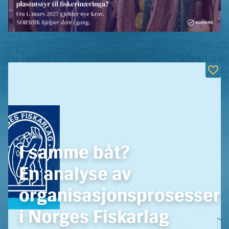
I samme båt?
En analyse av
organisasjonsprosesser
i Norges Fiskarlag