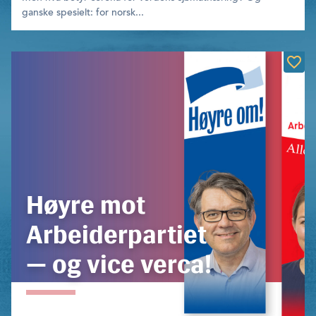
ganske spe­sielt: for norsk...
Høyre mot
Arbeiderpartiet
— og vice verca!