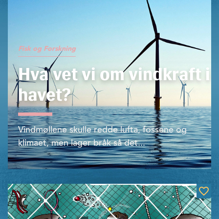
Fisk og Forskning
Hva vet vi om vindkraft i
havet?
Vindmøllene skulle redde lufta, fossene og
klimaet, men lager bråk så det...