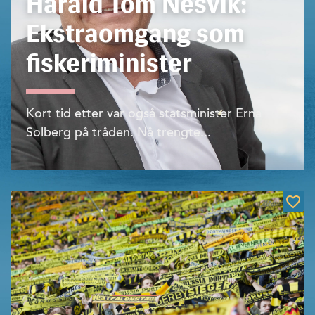
Harald Tom Nesvik:
Ekstraomgang som
fiskeriminister
Kort tid etter var også statsminister Erna
Solberg på tråden. Nå trengte...