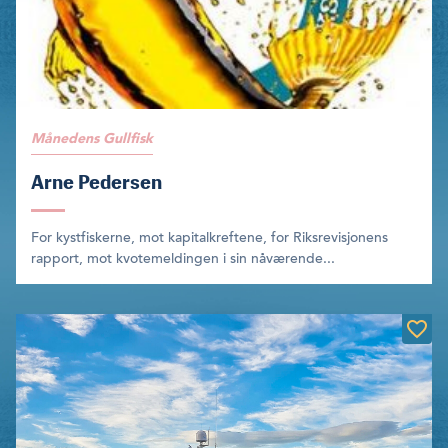
Månedens Gullfisk
Arne Pedersen
For kystfiskerne, mot kapitalkreftene, for Riksrevisjonens
rapport, mot kvotemeldingen i sin nåværende...