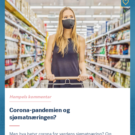
Hempels kommentar
Corona-pandemien og
sjømatnæringen?
Men hva betyr corona for verdens sjømatnæring? Og