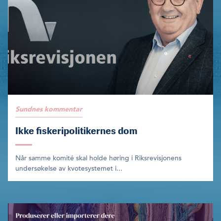
Sundnes kommentar
Ikke fiskeripolitikernes dom
Når samme komité skal holde høring i Riksre­visjonens
undersøkelse av kvotesystemet i...