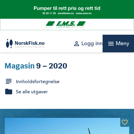
Skip
to
content
perm_identity
menu
Logg inn
Meny
Magasin
9 – 2020
Innholdsfortegnelse
Se alle utgaver