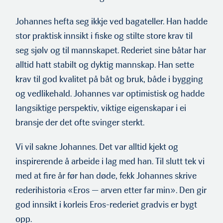
Johannes hefta seg ikkje ved bagateller. Han hadde
stor praktisk innsikt i fiske og stilte store krav til
seg sjølv og til man­nskapet. Rederiet sine båtar har
alltid hatt stabilt og dyktig mannskap. Han sette
krav til god kvalitet på båt og bruk, både i bygging
og vedlikehald. Johannes var optimistisk og hadde
lang­siktige perspektiv, viktige eigenskapar i ei
bransje der det ofte svinger sterkt.
Vi vil sakne Johannes. Det var alltid kjekt og
inspirerende å arbeide i lag med han. Til slutt tek vi
med at fire år før han døde, fekk Johannes skrive
rederihistoria «Eros — arven etter far min». Den gir
god innsikt i korleis Eros-rederiet gradvis er bygt
opp.