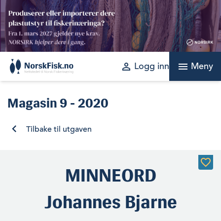
Skip
to
content
perm_identity
menu
Logg inn
Meny
Magasin
9 - 2020
Tilbake til utgaven
MINNEORD
Johannes Bjarne