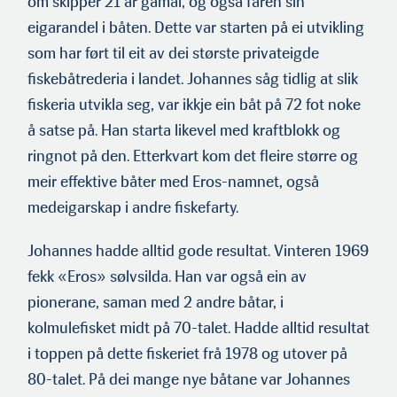
om skipper 21 år gamal, og også faren sin
eigarandel i båten. Dette var starten på ei utvikling
som har ført til eit av dei største privateigde
fiskebåtrederia i landet. Johannes såg tidlig at slik
fiskeria utvikla seg, var ikkje ein båt på 72 fot noke
å satse på. Han starta likevel med kraftblokk og
ringnot på den. Etterkvart kom det fleire større og
meir effektive båter med Eros-namnet, også
medeigarskap i andre fiskefarty.
Johannes hadde alltid gode resultat. Vinteren 1969
fekk «Eros» sølvsilda. Han var også ein av
pionerane, saman med 2 andre båtar, i
kolmulefisket midt på 70-talet. Hadde alltid resultat
i toppen på dette fiskeriet frå 1978 og utover på
80-talet. På dei mange nye båtane var Johannes