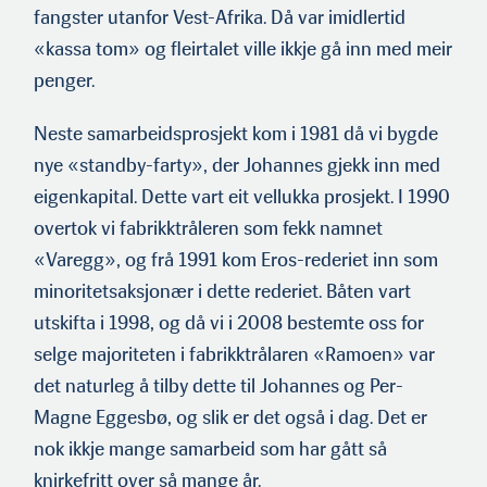
fangster utanfor Vest-Afrika. Då var imidlertid
«kassa tom» og fleirtalet ville ikkje gå inn med meir
penger.
Neste samarbeidsprosjekt kom i 1981 då vi bygde
nye «standby-farty», der Johannes gjekk inn med
eigenkapital. Dette vart eit vellukka prosjekt. I 1990
overtok vi fabrikktråleren som fekk namnet
«Varegg», og frå 1991 kom Eros-rederiet inn som
minoritet­saksjonær i dette rederiet. Båten vart
utskifta i 1998, og då vi i 2008 bestemte oss for
selge majoriteten i fabrikktrålaren «Ramoen» var
det naturleg å tilby dette til Johannes og Per-
Magne Eggesbø, og slik er det også i dag. Det er
nok ikkje mange samar­beid som har gått så
knirkefritt over så mange år.