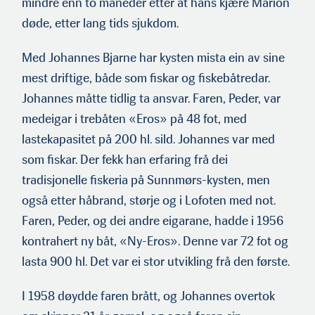
mindre enn to måneder etter at hans kjære Marion
døde, etter lang tids sjukdom.
Med Johannes Bjarne har kysten mista ein av sine
mest driftige, både som fiskar og fiskebåtredar.
Johannes måtte tidlig ta ans­var. Faren, Peder, var
medeigar i trebåten «Eros» på 48 fot, med
lastekapasitet på 200 hl. sild. Johannes var med
som fiskar. Der fekk han erfaring frå dei
tradisjonelle fiskeria på Sunnmørs-kysten, men
også etter håbrand, størje og i Lofoten med not.
Faren, Peder, og dei andre eigarane, hadde i 1956
kontrahert ny båt, «Ny-Eros». Denne var 72 fot og
lasta 900 hl. Det var ei stor utvikling frå den første.
I 1958 døydde faren brått, og Johannes overtok