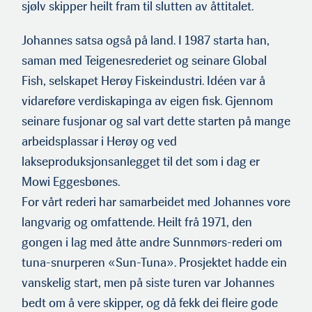
sjølv skipper heilt fram til slut­ten av åttitalet.
Johannes satsa også på land. I 1987 starta han,
saman med Teige­nesrederiet og seinare Global
Fish, selskapet Herøy Fiskeindus­tri. Idéen var å
vidareføre verdiskapinga av eigen fisk. Gjennom
seinare fusjonar og sal vart dette starten på mange
arbeidsplas­sar i Herøy og ved
lakseproduksjonsanlegget til det som i dag er
Mowi Eggesbønes.
For vårt rederi har samarbeidet med Johannes vore
langvarig og omfattende. Heilt frå 1971, den
gongen i lag med åtte andre Sunnmørs-rederi om
tuna-snurperen «Sun-Tuna». Prosjektet hadde ein
vanskelig start, men på siste turen var Johannes
bedt om å vere skipper, og då fekk dei fleire gode