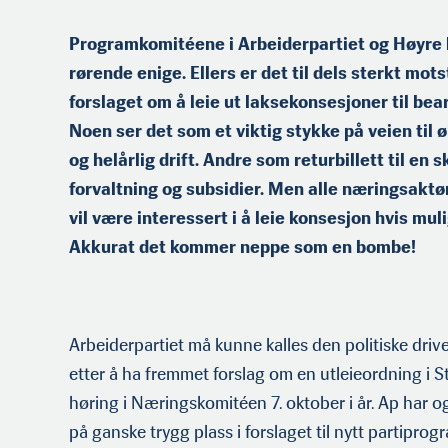
Programkomitéene i Arbeiderpartiet og Høyre b
rørende enige. Ellers er det til dels sterkt mot
forslaget om å leie ut laksekonsesjoner til bea
Noen ser det som et viktig stykke på veien til 
og helårlig drift. Andre som returbillett til en
forvaltning og subsidier. Men alle næringsaktø
vil være interessert i å leie konsesjon hvis mul
Akkurat det kommer neppe som en bombe!
Arbeiderpartiet må kunne kalles den politiske driv
etter å ha fremmet forslag om en utleieordning i Sto
høring i Næringskomitéen 7. oktober i år. Ap har o
på ganske trygg plass i forslaget til nytt partiprogr