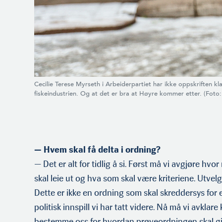
Cecilie Terese Myrseth i Arbeiderpartiet har ikke oppskriften kla
fiskeindustrien. Og at det er bra at Høyre kommer etter. (Foto
— Hvem skal få delta i ordning?
— Det er alt for tidlig å si. Først må vi avgjøre hv
skal leie ut og hva som skal være kriteriene. Utvelg
Dette er ikke en ordning som skal skreddersys for 
politisk innspill vi har tatt videre. Nå må vi avkla
bestemme oss for hvordan prøveordningen skal gj