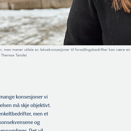
r, men mener utleie av laksekonsesjoner til foredlingsbedrift­er kan være en
: Therese Tande)
or mange konsesjoner vi
elsen må skje objektivt.
enkeltbedrifter, men et
re konsekvensene og
ennomføres. Det vil