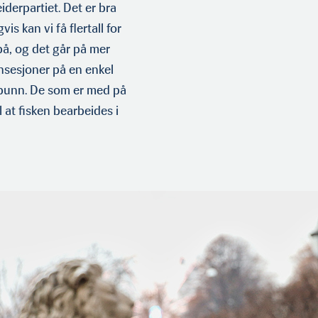
iderpar­tiet. Det er bra
s kan vi få flertall for
 på, og det går på mer
onsesjoner på en enkel
 bunn. De som er med på
at fisken bear­beides i