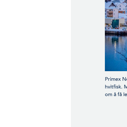
Primex No
hvitfisk.
om å få le