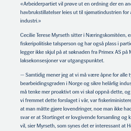
«Arbeiderpartiet vil prøve ut en ordning der en an
havbrukstilla­telser leies ut til sjømatindustrien for å
industri.»
Cecilie Terese Myrseth sitter i Næringskomitéen, er
fiskeripolitiske talsperson og har også plass i pa
legger ikke skjul på at søknaden fra Primex AS på M
laksekonsesjoner var utgangspunktet.
— Samtidig mener jeg at vi må være åpne for alle t
bearbeidingsgraden i Norge og sikre helårlig indus
må tenke mer proaktivt om vi skal oppnå dette, og t
vi fremmet dette forslaget i vår, var fiskeriminister
at man måtte gjøre lovendringer, noe man ikke had
svar er at Stortinget er lovgivende forsamling og 
vil, sier Myrseth, som synes det er interessant at