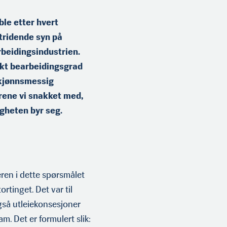
le etter hvert
stridende syn på
rbeidingsindustri­en.
økt bearbei­dingsgrad
 skjønnsmessig
rene vi snakket med,
igheten byr seg.
eren i dette spørsmålet
rtinget. Det var til
gså utleiekonsesjoner
am. Det er formulert slik: