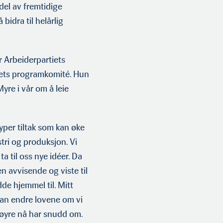
del av fremtidige
 bidra til helårlig
 Arbeiderpar­tiets
rtiets programkomité. Hun
yre i vår om å leie
yper tiltak som kan øke
tri og produksjon. Vi
a til oss nye idéer. Da
en avvisende og viste til
de hjemmel til. Mitt
kan endre lovene om vi
 Høyre nå har snudd om.