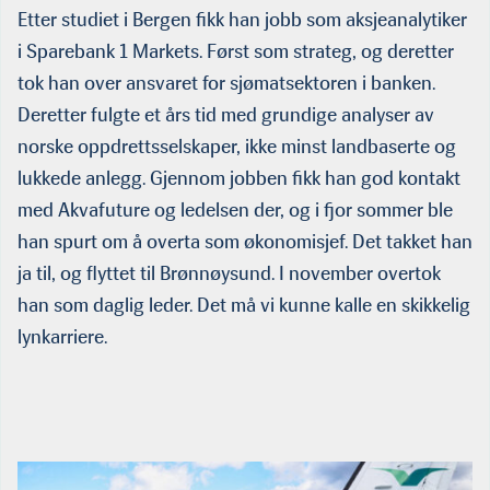
Etter studiet i Bergen fikk han jobb som aksjeanalytiker
i Sparebank 1 Markets. Først som strateg, og deretter
tok han over ansvaret for sjømatsektoren i banken.
Deretter fulgte et års tid med grundige analyser av
norske op­pdrettsselskaper, ikke minst landbaserte og
lukkede anlegg. Gjennom jobben fikk han god kontakt
med Akvafuture og ledelsen der, og i fjor sommer ble
han spurt om å overta som økonomisjef. Det takket han
ja til, og flyttet til Brønnøysund. I november overtok
han som daglig leder. Det må vi kunne kalle en skikkelig
lynkarriere.