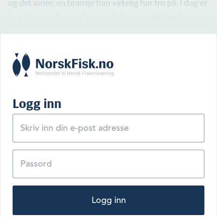
og det innen en bransje han virkelig har tro på. I dag er
han styremedlem og hovedaksjonær i selskapet.
Logg inn
Logg inn