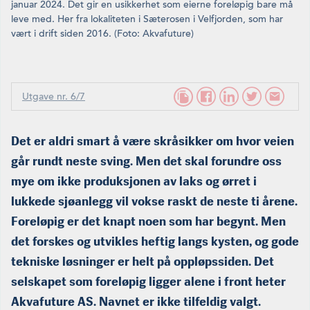
januar 2024. Det gir en usikkerhet som eierne foreløpig bare må
leve med. Her fra lokaliteten i Sæterosen i Velfjorden, som har
vært i drift siden 2016. (Foto: Akvafuture)
Utgave nr. 6/7
Det er aldri smart å være skråsikker om hvor veien
går rundt neste sving. Men det skal forundre oss
mye om ikke produksjonen av laks og ørret i
lukkede sjøanlegg vil vokse raskt de neste ti årene.
Foreløpig er det knapt noen som har begynt. Men
det for­skes og utvikles heftig langs kysten, og gode
tekniske løsninger er helt på oppløpssiden. Det
selskapet som foreløpig ligger alene i front heter
Akvafuture AS. Navnet er ikke tilfeldig valgt.