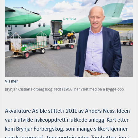
Brynjar Kristian Forbergskog, født i 1958, har vært med på å bygge opp
Torghatten AS som et av Norges største transportsels­kaper. Torghatten eier
f.eks. flyselskapet Widerøe AS, som i fjor omsatte for noe over 4 milliarder
kroner. (Foto: Widerø)
Akvafuture AS ble stiftet i 2011 av Anders Ness. Ideen
var å utvikle fiskeoppdrett i lukkede anlegg. Kort etter
kom Brynjar Forbergskog, som mange sikkert kjenner
som konsernsjef i trans­portgiganten Torghatten, inn i