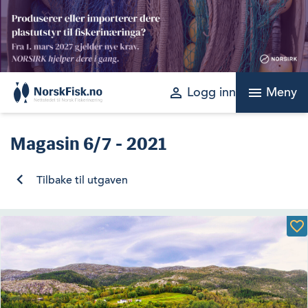
Skip
to
content
perm_identity
menu
Logg inn
Meny
Magasin
6/7 - 2021
Tilbake til utgaven