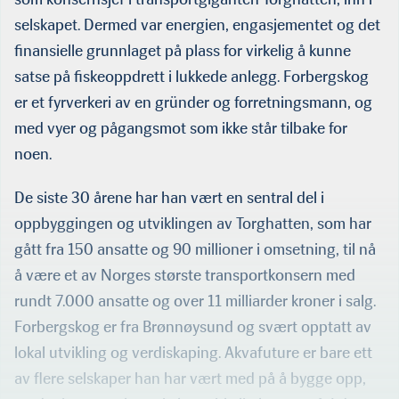
selskapet. Dermed var energien, engasjementet og det
finansielle grunnlaget på plass for virkelig å kunne
satse på fiskeoppdrett i lukkede anlegg. Forbergskog
er et fyrverkeri av en gründer og forretningsmann, og
med vyer og pågangsmot som ikke står tilbake for
noen.
De siste 30 årene har han vært en sentral del i
oppbyggingen og utviklingen av Torghat­ten, som har
gått fra 150 ansatte og 90 millioner i omsetning, til nå
å være et av Norges største transportkonsern med
rundt 7.000 ansatte og over 11 milliarder kroner i salg.
Forbergskog er fra Brønnøysund og svært opptatt av
lokal utvikling og verdiskap­ing. Akvafuture er bare ett
av flere selskaper han har vært med på å bygge opp,