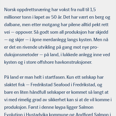
Norsk oppdrettsnæring har vokst fra null til 1,5
millioner tonn i løpet av 50 år. Det har vært en berg og
dalbane, men etter mot­gang har pilene alltid pekt rett
vei — oppover. Så godt som all produksjon har skjedd
— og skjer — i åpne merdanlegg langs kysten. Men nå
er det en rivende utvikling på gang mot nye pro­
duksjonsmetoder — på land, i lukkede anlegg inne ved
kysten og i store offshore havkonstruksjoner.
På land er man helt i startfasen. Kun ett selskap har
slaktet fisk — Fredrikstad Seafood i Fredrikstad, og
bare en liten håndfull selskaper er kommet så langt at
vi med rimelig grad av sikkerhet kan si at de vil komme i
produksjon. Først i denne løypa ligger Salmon
Evolution i Hustadvika kommune og Andfjord Salmon i