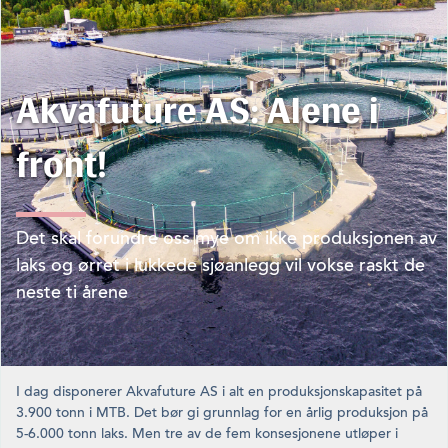
Akvafuture AS: Alene i
front!
Det skal forundre oss mye om ikke produksjonen av
laks og ørret i lukkede sjøanlegg vil vokse raskt de
neste ti årene
I dag disponerer Akvafuture AS i alt en produksjonskapasitet på
3.900 tonn i MTB. Det bør gi grunnlag for en årlig produksjon på
5-6.000 tonn laks. Men tre av de fem konsesjonene utløper i