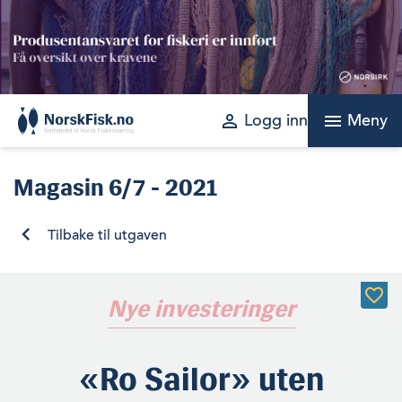
Skip
to
content
perm_identity
menu
Logg inn
Meny
Magasin
6/7 - 2021
Tilbake til utgaven
Nye investeringer
«Ro Sailor» uten