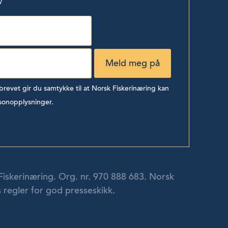
v
evet gir du samtykke til at Norsk Fiskerinæring kan
sonopplysninger.
Fiskerinæring. Org. nr. 970 888 683. Norsk
 regler for god presseskikk.