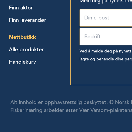
Meld deg på nyhetsbre
Finn aktør
Finn leverandør
Nettbutikk
Alle produkter
Ved å melde deg på nyhetsbr
lagre og behandle dine per
Handlekurv
Alt innhold er opphavsrettslig beskyttet. © Norsk 
Fiskerinæring arbeider etter Vær Varsom-plakatens