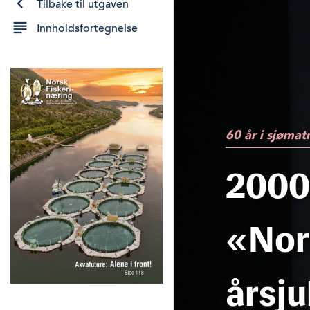
Tilbake til utgaven
Innholdsfortegnelse
60 år i sjøma
2000-
«Nor
årsj