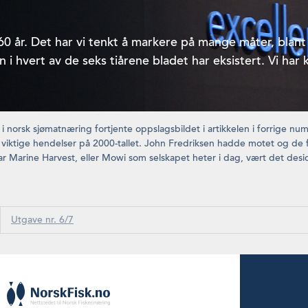
i 60 år. Det har vi tenkt å markere på mange måter, bla
i hvert av de seks tiårene bladet har eksistert. Vi har 
i norsk sjømatnæring fortjente op­pslagsbildet i artikkelen i forrige 
 av viktige hendelser på 2000-tallet. John Fredriksen hadde motet og de 
r Marine Har­vest, eller Mowi som selskapet heter i dag, vært det desid
Utgave nr. 6/7