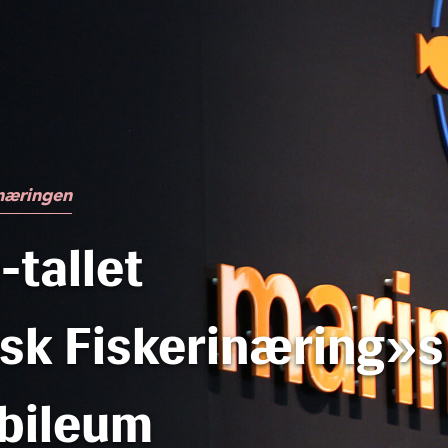
tnæringen
tallet
sk Fiskerinæring»s
ubileum