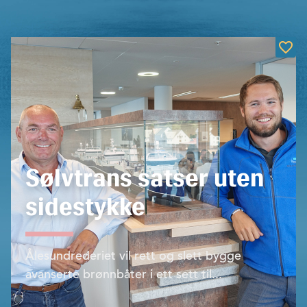
Sølvtrans satser uten
sidestykke
Ålesundrederiet vil rett og slett bygge
avanserte brønnbåter i ett sett til...