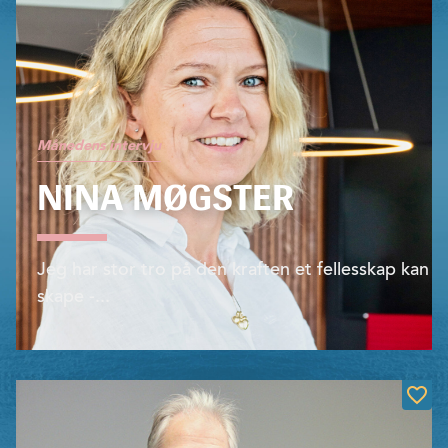
Månedens intervju
NINA MØGSTER
Jeg har stor tro på den kraften et fel­lesskap kan
skape -...