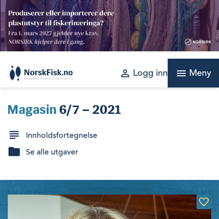
Skip
to
content
perm_identity
menu
Logg inn
Meny
Magasin
6/7 – 2021
Innholdsfortegnelse
Se alle utgaver