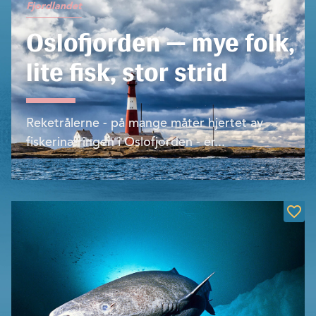
Fjordlandet
Oslofjorden — mye folk,
lite fisk, stor strid
Reketrålerne - på mange måter hjertet av
fiskerinæringen i Oslofjorden - er...