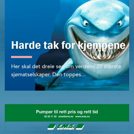
Harde tak for kjempene
Her skal det dreie seg om verdens 20 største
sjømatselskaper. Den toppes...