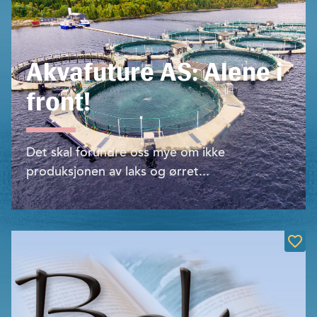
Akvafuture AS: Alene i
front!
Det skal forundre oss mye om ikke
produksjonen av laks og ørret...