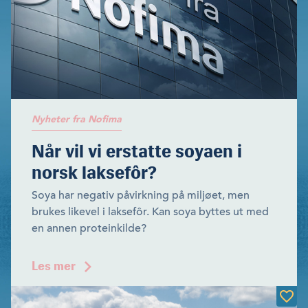
Nyheter fra Nofima
Når vil vi erstatte soyaen i
norsk laksefôr?
Soya har negativ påvirkning på miljøet, men
brukes likevel i laksefôr. Kan soya byttes ut med
en annen proteinkilde?
Les mer