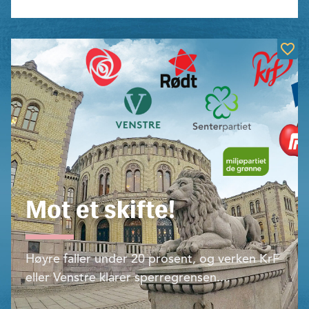
Mot et skifte!
Høyre faller under 20 prosent, og verken KrF
eller Venstre klarer sperregren­sen....