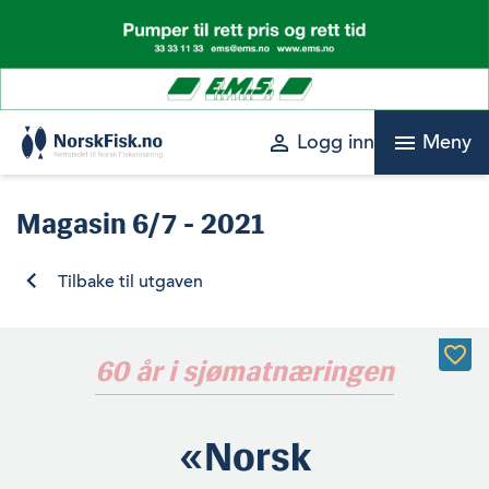
Skip
to
content
perm_identity
menu
Logg inn
Meny
Magasin
6/7 - 2021
Tilbake til utgaven
60 år i sjømatnæringen
«Norsk