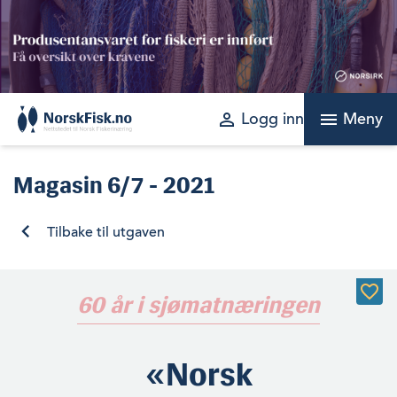
Skip
to
content
perm_identity
menu
Logg inn
Meny
Magasin
6/7 - 2021
Tilbake til utgaven
60 år i sjømatnæringen
«Norsk