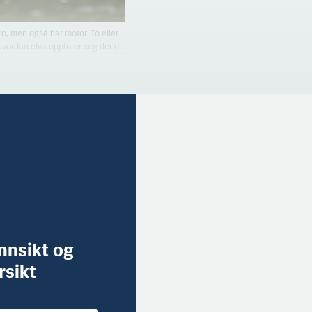
ro, men også har motor. To eller
 hvordan elva oppfører seg der du
innsikt og
rsikt