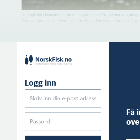
Harlingfiske i Namsen har en del ingredienser: Trebåt som er god og 
flere stenger som kan festes på ripa. En god hov og en forståelse av
er.
Logg inn
Få 
ove