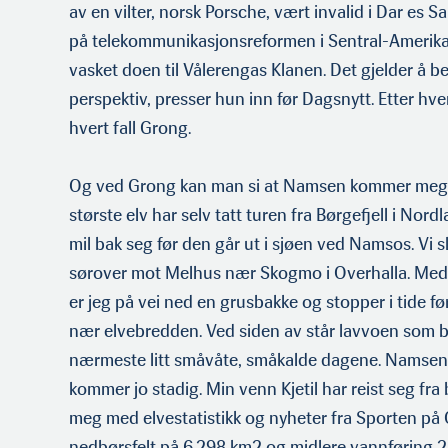
av en vilter, norsk Porsche, vært invalid i Dar es 
på telekommunikasjonsreformen i Sentral-Amerika,
vasket doen til Vålerengas Klanen. Det gjelder å b
perspektiv, press­er hun inn før Dagsnytt. Etter hv
hvert fall Grong.
Og ved Grong kan man si at Namsen kommer meg 
største elv har selv tatt turen fra Børgefjell i Nor
mil bak seg før den går ut i sjøen ved Namsos. Vi s
sørover mot Melhus nær Skogmo i Over­halla. Med e
er jeg på vei ned en grusbakke og stopper i tide 
nær elvebredden. Ved siden av står lavvoen som b
nærmeste litt småvåte, småkalde dagene. Namsen ta
kommer jo stadig. Min venn Kjetil har reist seg fra 
meg med elvestatistikk og nyheter fra Sporten på
nedbørsfelt på 6.298 km2 og midlere vannføring 