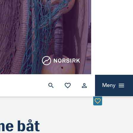
Meny
me båt