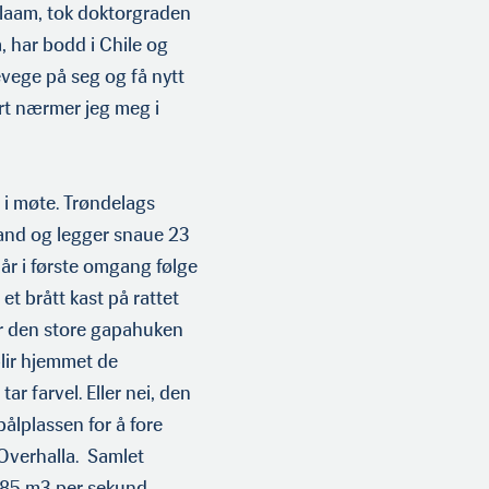
Salaam, tok doktorgraden
 har bodd i Chile og
evege på seg og få nytt
ert nærmer jeg meg i
i møte. Trøndelags
dland og legger snaue 23
lår i første omgang følge
t brått kast på rattet
før den store gapahuken
lir hjemmet de
r farvel. Eller nei, den
bålplassen for å fore
 Overhalla. Samlet
285 m3 per sekund.