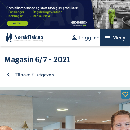
Skip
to
content
perm_identity
menu
Logg inn
Meny
Magasin
6/7 - 2021
Tilbake til utgaven