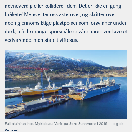
nevneverdig eller kollidere i dem. Det er ikke en gang
bråkete! Mens vi tar oss akterover, og skritter over
noen gjennomsiktige plastpølser som forsvinner under
dekk, må de mange spørsmålene våre bare overdøve et
vedvarende, men stabilt viftesus.
Full aktivitet hos Myklebust Verft på Søre Sunnmøre i 2018 — og da
for første gang med to fartøy i den store flytedokka: «Aqua Merdø»