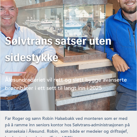
Sølvtrans satser uten
sidestykke
Ålesundrederiet vil rett og slett bygge avanserte
brønnbåter i ett sett til langt inn i 2025
Far Roger og sønn Robin Halsebakk ved monteren som er med
på å ramme inn seniors kontor hos Sølvtrans-administrasjonen på
skan­sekaia i Ålesund. Robin, som både er medeier og driftssjef,