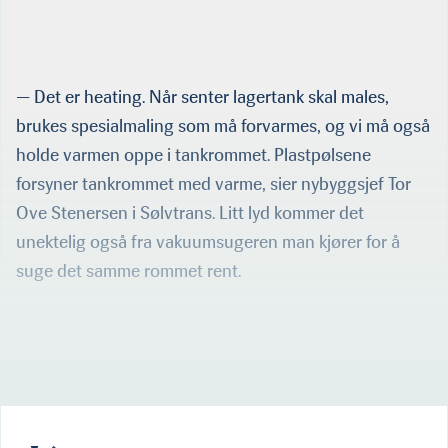
og «Gitte Henning». Ordrene til Sølvtrans er hovedårsaken til at det
vil være aktivitet på sunnmørsverftet også de nærmeste årene
fremover.
— Det er heating. Når senter lagertank skal males,
brukes spe­sialmaling som må forvarmes, og vi må også
holde varmen oppe i tankrommet. Plastpølsene
forsyner tankrommet med varme, sier nybyggsjef Tor
Ove Stenersen i Sølvtrans. Litt lyd kommer det
unektelig også fra vakuumsugeren man kjører for å
suge det samme rommet rent.