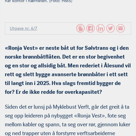
har kontor i nærheten. (Foto: HMS)
Utgave nr. 6/7
«Ronja Vest» er neste båt ut for Sølvtrans og i den
norske brønnbåtflåten. Det er en stor begivenhet
og en stor og allsidig båt. Men rederiet i Ålesund vil
rett og slett bygge avanserte brønnbåter i ett sett
til langt inn i 2025. Hva slags fremtid bygger de
for? Er de ikke redde for overkapasitet?
Siden det er lunsj på Myklebust Verft, går det greit å ta
seg opp leideren på nybygget «Ronja Vest», fote seg
mellom kabler og spann, ta seg over rør, gjennom luker
og ned trapper uten å forstyrre verftsarbeiderne