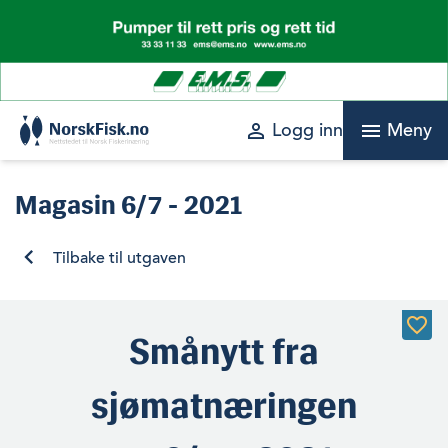
Skip
to
content
perm_identity
menu
Logg inn
Meny
Magasin
6/7 - 2021
Tilbake til utgaven
Smånytt fra
sjømatnæringen