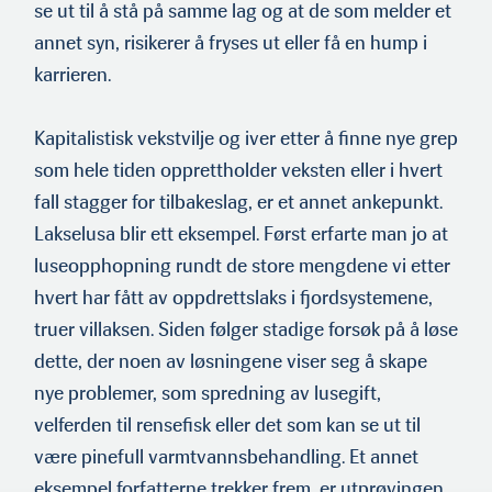
se ut til å stå på samme lag og at de som melder et
annet syn, risikerer å fryses ut eller få en hump i
karrieren.
Kapitalistisk vekstvilje og iver etter å finne nye grep
som hele tiden opprettholder veksten eller i hvert
fall stagger for tilba­keslag, er et annet ankepunkt.
Lakselusa blir ett eksempel. Først erfarte man jo at
luseopphopning rundt de store mengdene vi etter
hvert har fått av oppdrettslaks i fjordsystemene,
truer villak­sen. Siden følger stadige forsøk på å løse
dette, der noen av løsningene viser seg å skape
nye problemer, som spredning av lusegift,
velferden til rensefisk eller det som kan se ut til
være pinefull varmtvannsbehandling. Et annet
eksempel forfatterne trekker frem, er utprøvingen