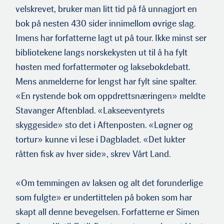
velskrevet, bruker man litt tid på få unnagjort en
bok på nesten 430 sider innimellom øvrige slag.
Imens har forfatterne lagt ut på tour. Ikke minst ser
bibliotekene langs norskekysten ut til å ha fylt
høsten med forfattermøter og laksebokdebatt.
Mens anmelderne for lengst har fylt sine spalter.
«En rystende bok om oppdrettsnæringen» meldte
Stavanger Aftenblad. «Lakseeventyrets
skyggeside» sto det i Aftenposten. «Løgner og
tortur» kunne vi lese i Dagbladet. «Det lukter
råtten fisk av hver side», skrev Vårt Land.
«Om temmingen av laksen og alt det forunderlige
som fulgte» er undertittelen på boken som har
skapt all denne bevegelsen. For­fatterne er Simen