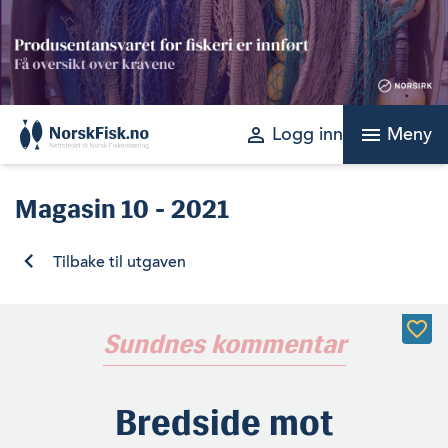
Skip
to
content
perm_identity
menu
Logg inn
Meny
Magasin
10 - 2021
Tilbake til utgaven
Sundnes kommentar
Bredside mot