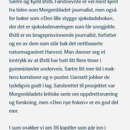
Sætre og Kjetil Østli. Førstnevnte er vel mest kjent
fra tiden som Morgenbladet-journalist, men også
for bøker som «Den lille stygge sjokoladeboka»,
der det er sjokoladenærin­gen som får unngjelde.
Østli er en brageprisvinnende journalist, forfatter
og en av dem som står bak det nettbaserte
naturmagasinet Harvest. Man danner seg et
inntrykk av at Østli har hatt litt flere timer i
gummistøvler underveis, Sætre litt mer tid i mak­
tens korridorer og e-poster. Uansett jobber de
tydeligvis godt i lag. Satsbrettet til prosjektet var
Morgenbladets kritiske serie om oppdrettsnæring
og forskning, men «Den nye fisken» er en god del
mer.
I sum snakker vi om 36 kapitler som går inn i