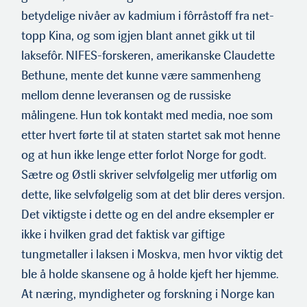
betydelige nivåer av kadmium i fôrråstoff fra net­
topp Kina, og som igjen blant annet gikk ut til
laksefôr. NIFES-forskeren, amerikanske Claudette
Bethune, mente det kunne være sammenheng
mellom denne leveransen og de russiske
målingene. Hun tok kontakt med media, noe som
etter hvert førte til at staten startet sak mot henne
og at hun ikke lenge etter forlot Norge for godt.
Sætre og Østli skriver selvfølgelig mer utførlig om
dette, like selvfølgelig som at det blir deres versjon.
Det viktigste i dette og en del andre eksempler er
ikke i hvilken grad det fak­tisk var giftige
tungmetaller i laksen i Moskva, men hvor viktig det
ble å holde skansene og å holde kjeft her hjemme.
At næring, myndigheter og forskning i Norge kan