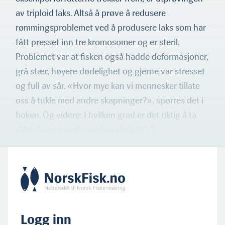
av triploid laks. Altså å prøve å redusere
rømmingsproblemet ved å produsere laks som har
fått presset inn tre kromosomer og er steril.
Problemet var at fisken også hadde deformasjoner,
grå stær, høyere dødelighet og gjerne var stresset
og full av sår. «Hvor mye kan vi mennesker tillate
oss å tukle med andre skapninger?», spørres det i
boken. Og vi­dere: I hvilken grad er det riktig å ta
slike eksperimenter videre i fullskala?
Logg inn