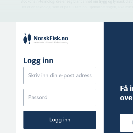
Blockchain-teknologi dreier seg blant annet om trygg og lynrask dis
Det er en teknologi som er på full fart inn i sjømatnæringen, ikke mins
Logg inn
Få 
ove
Logg inn