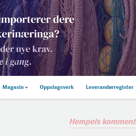
Magasin
Oppslagsverk
Leverandørregister
Hempels komment