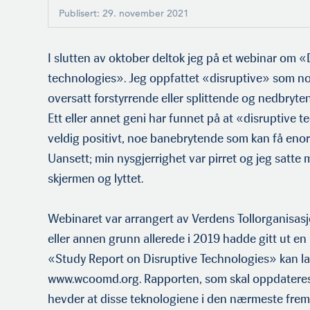
Publisert: 29. november 2021
I slutten av oktober deltok jeg på et webinar om «
technologies». Jeg oppfattet «disruptive» som noe
oversatt forstyrrende eller splittende og nedbryten
Ett eller annet geni har funnet på at «disruptive 
veldig positivt, noe banebry­tende som kan få en
Uansett; min nysgjerrighet var pirret og jeg satte m
skjermen og lyt­tet.
Webinaret var arrangert av Verdens Tollorganisa
eller annen grunn allerede i 2019 hadde gitt ut en
«Study Report on Disruptive Technologies» kan la
www.wcoomd.org. Rapporten, som skal oppdateres 
hevder at disse teknologiene i den nærmeste fremt