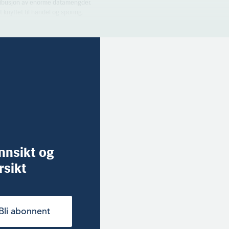
tribusjon av enorme datamengder.
t knyttet til handel og sporing.
innsikt og
rsikt
Bli abonnent