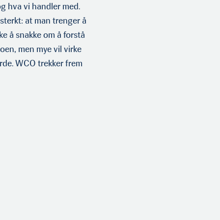
og hva vi handler med.
sterkt: at man trenger å
kke å snakke om å forstå
noen, men mye vil virke
garde. WCO trekker frem