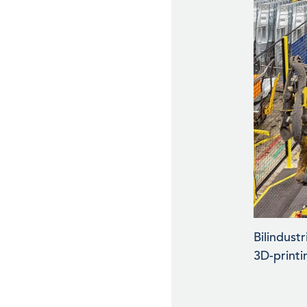
Bilindust
3D-printi