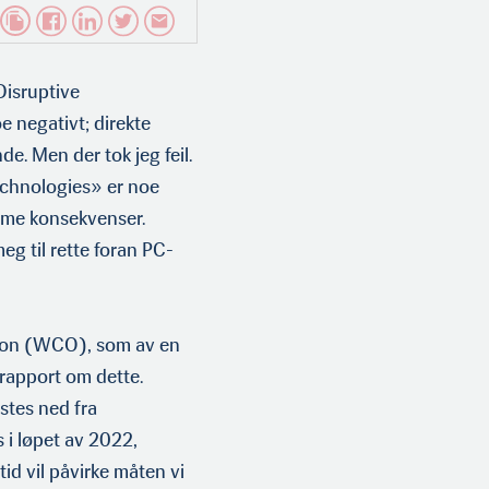
Disruptive
 negativt; direkte
de. Men der tok jeg feil.
technologies» er noe
orme konsekvenser.
eg til rette foran PC-
sjon (WCO), som av en
 rapport om dette.
stes ned fra
i løpet av 2022,
id vil påvirke måten vi