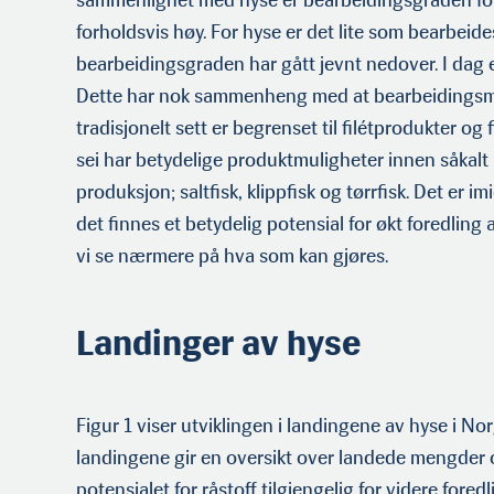
sammenlignet med hyse er bearbeidingsgraden for
forholdsvis høy. For hyse er det lite som bearbeide
bearbeidingsgraden har gått jevnt nedover. I dag 
Dette har nok sammenheng med at bearbeidingsm
tradisjonelt sett er begrenset til filétprodukter og
sei har betydelige produktmuligheter innen såkalt
produksjon; salt­fisk, klippfisk og tørrfisk. Det er imi
det finnes et betydelig potensial for økt foredling 
vi se nærmere på hva som kan gjøres.
Landinger av hyse
Figur 1 viser utviklingen i landingene av hyse i Nor
landingene gir en oversikt over landede mengder 
potensialet for råstoff tilgjengelig for videre foredl