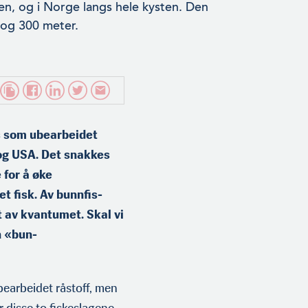
en, og i Norge langs hele kysten. Den
 og 300 meter.
es som ubearbeidet
a og USA. Det snakkes
 for å øke
t fisk. Av bunnfis­
t av kvantumet. Skal vi
n «bun­
bearbeidet råstoff, men