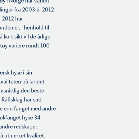
øy i Norge har variert
inger fra 2003 til 2012
r 2012 har
nden er, i henhold til
kort sikt vil de årlige
rtøy variere rundt 100
rsk hyse i sin
valiteten på landet
msnittlig den beste
 Råfisklag har satt
re enn fanget med andre
rokfanget hyse 34
 andre redskaper.
 utmerket kvalitet.