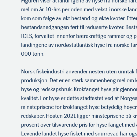
Figuren viser at landingene av hyse fra norske fart
mellom år. 10-års perioden med vekst i norske land
kom som følge av økt bestand og økte kvoter. Ette
bestandsnedgangen ført til reduserte kvoter. Besta
ICES, forvaltet innenfor bærekraftige rammer og på 
landingene av nordøstatlan­tisk hyse fra norske fa
000 tonn.
Norsk fiskeindustri anvender nesten uten unntak fe
produksjon. Det er en sterk sammenheng mellom k
hyse og redskapsbruk. Krokfanget hyse gir gjenno
kvalitet. For hyse er dette stadfestet ved at Norges
minsteprisene for krokfanget hyse betydelig høye
redskaper. Høsten 2021 ligger minste­prisene på k
prosent over tilsvarende pris for hyse fanget med
Levende landet hyse fisket med snurrevad har også