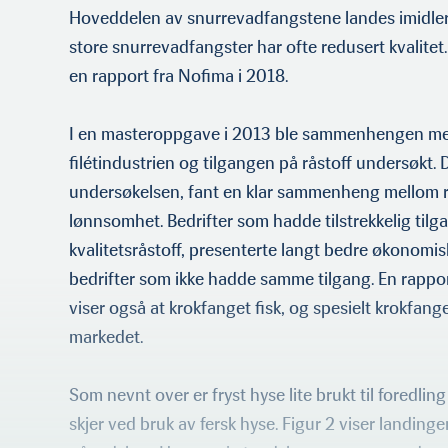
Hoveddelen av snurrevad­fangstene landes imidler
store snurrevadfang­ster har ofte redusert kvalitet
en rap­port fra Nofima i 2018.
I en masteroppgave i 2013 ble sammenhengen me
filétindustrien og tilgangen på råstoff undersøkt.
undersøkelsen, fant en klar sammenheng mellom rå
lønnsomhet. Bedrifter som hadde tilstrekkelig til
kvalitetsråstoff, presenterte langt bedre økonomis­
bedrifter som ikke hadde samme tilgang. En rappor
viser også at krokfanget fisk, og spesielt krokfange
markedet.
Som nevnt over er fryst hyse lite brukt til foredlin
skjer ved bruk av fersk hyse. Figur 2 viser landin­ge