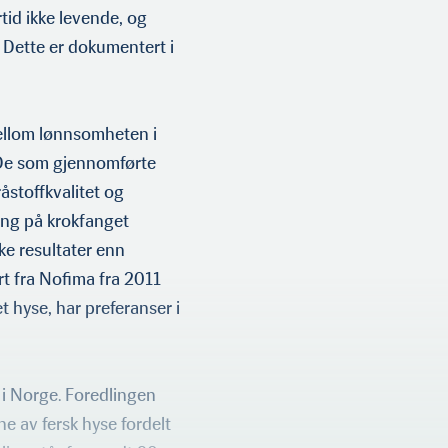
tid ikke levende, og
. Dette er dokumentert i
llom lønnsomheten i
 De som gjen­nomførte
stoffk­valitet og
gang på krokfanget
ke resultater enn
t fra Nofima fra 2011
t hyse, har preferanser i
g i Norge. Foredlingen
ne av fersk hyse fordelt