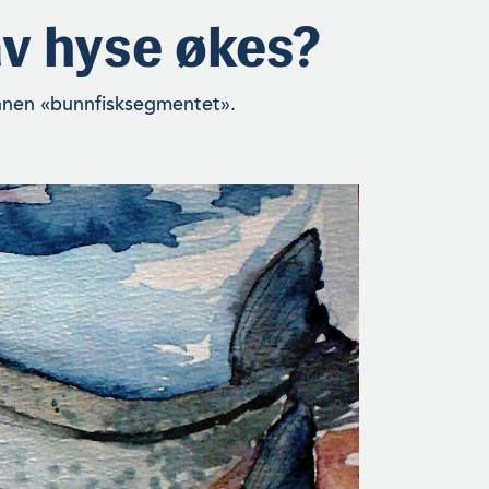
v hyse økes?
innen «bun­nfisksegmentet».