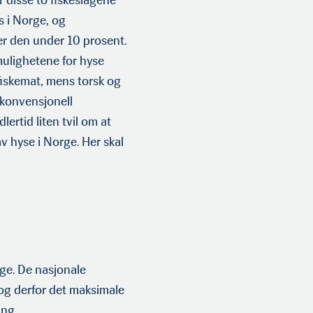
 disse to fiskeslagene
s i Norge, og
er den under 10 prosent.
ulighetene for hyse
 fiskemat, mens torsk og
 konvensjonell
dlertid liten tvil om at
av hyse i Norge. Her skal
ge. De nasjo­nale
og derfor det maksimale
ing.