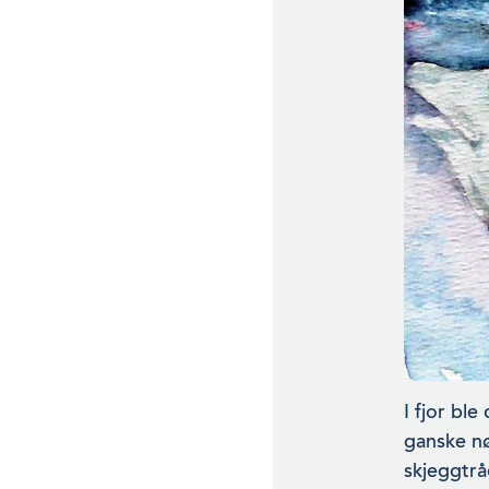
I fjor ble
ganske nø
skjeggtrå