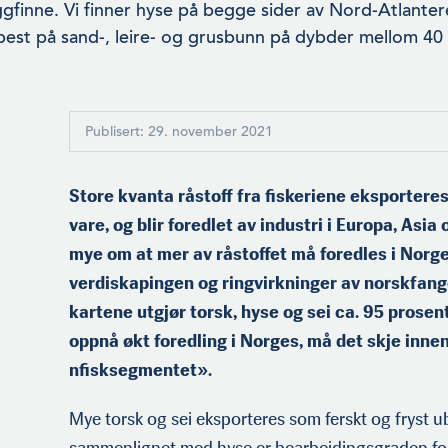
ggfinne. Vi finner hyse på begge sider av Nord-Atlanter
 best på sand-, leire- og grusbunn på dybder mellom 40
Publisert: 29. november 2021
Store kvanta råstoff fra fiskeriene eksporter
vare, og blir foredlet av industri i Europa, Asi
mye om at mer av råstoffet må foredles i Norge
verdiskapingen og ringvirkninger av norskfange
kartene utgjør torsk, hyse og sei ca. 95 prosen
oppnå økt foredling i Norges, må det skje inne
nfisksegmentet».
Mye torsk og sei eksporteres som ferskt og fryst u