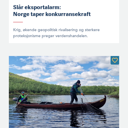
Slår eksportalarm:
Norge taper konkurransekraft
Krig, økende geopolitisk rivalisering og sterkere
proteksjonisme preger verdenshandelen.