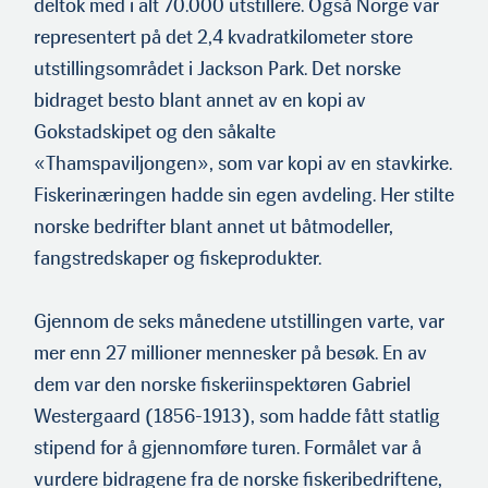
deltok med i alt 70.000 utstillere. Også Norge var
representert på det 2,4 kvadratkilome­ter store
utstillingsområdet i Jackson Park. Det norske
bidraget besto blant annet av en kopi av
Gokstadskipet og den såkalte
«Thamspaviljongen», som var kopi av en stavkirke.
Fiskerinæringen hadde sin egen avdeling. Her stilte
norske bedrifter blant annet ut båtmodeller,
fangstredskaper og fiskeprodukter.
Gjennom de seks månedene utstillingen varte, var
mer enn 27 millioner mennesker på besøk. En av
dem var den norske fiskeri­inspektøren Gabriel
Westergaard (1856-1913), som hadde fått statlig
stipend for å gjennomføre turen. Formålet var å
vurdere bidragene fra de norske fiskeribedriftene,