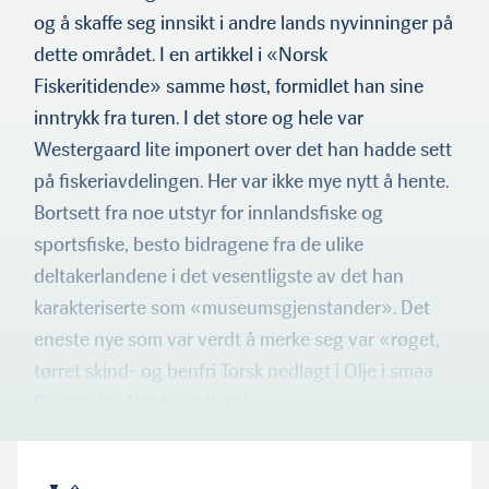
og å skaffe seg in­nsikt i andre lands nyvinninger på
dette området. I en artikkel i «Norsk
Fiskeritidende» samme høst, formidlet han sine
inntrykk fra turen. I det store og hele var
Westergaard lite imponert over det han hadde sett
på fiskeriavdelingen. Her var ikke mye nytt å hente.
Bortsett fra noe utstyr for innlandsfiske og
sportsfiske, besto bidragene fra de ulike
deltakerlandene i det vesentligste av det han
karakteriserte som «museumsgjenstander». Det
eneste nye som var verdt å merke seg var «røget,
tørret skind- og benfri Torsk nedlagt i Olje i smaa
Boxer» fra Newfoundland.