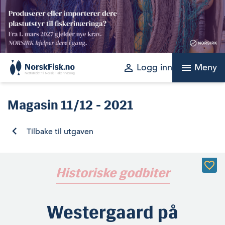
Skip
to
content
perm_identity
menu
Logg inn
Meny
Magasin
11/12 - 2021
Tilbake til utgaven
Historiske godbiter
Westergaard på