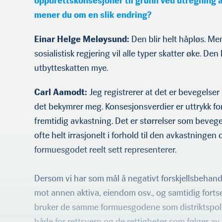
oppdrettskonsesjoner til grunn ved utregning 
Sund i Lofoten. Han har en
mener du om en slik endring?
bachelorgrad i
eksportmarkedsføring og
en master i ledelse. Sufi
Einar Helge Meløysund:
Den blir helt håpløs. Men
driver primært
sosialistisk regjering vil alle typer skatter øke. Den
konvensjonell produksjon,
og er en stor produsent av
utbytteskatten mye.
tørrfisk.
Carl Aamodt:
Jeg registrerer at det er bevegelser
det bekymrer meg. Konsesjonsverdier er uttrykk f
fremtidig avkastning. Det er størrelser som beveg­e
ofte helt irrasjonelt i forhold til den avkastning
formuesgodet reelt sett represen­terer.
Dersom vi har som mål å negativt forskjellsbehan
mot annen aktiva, eiendom osv., og samtidig fortse
bruker de samme formuesgodene som distrikts­polit
Ingvild Dahlen (f.1981) er
både for rettsvern og de rettighet­er som følger av