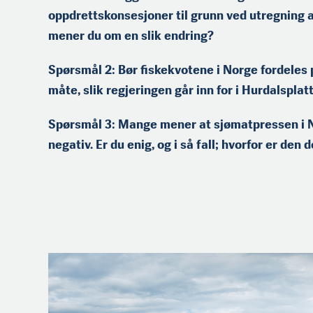
«Einar Erlend». Han er
oppdrettskonsesjoner til grunn ved utregning 
tidli­gere styreleder i
mener du om en slik endring?
Nordland Fylkes Fiskarlag,
og sitter i dag i Landsstyret
i Norges Fiskarlag.
Spørsmål 2: Bør fiskekvotene i Norge fordeles p
måte, slik regjeringen går inn for i Hurdalspla
Spørsmål 3: Mange mener at sjømatpressen i No
negativ. Er du enig, og i så fall; hvorfor er den 
Carl Aamodt (f.1989) er
fra Søgne ved Kristiansand.
Han er utdannet
fiskeskipper, og er