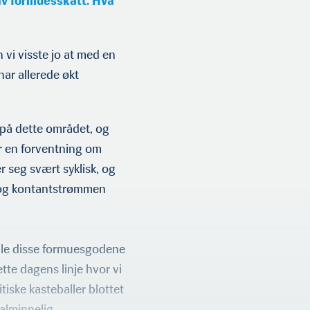
av formuesskatt. Hva
 vi visste jo at med en
 har allerede økt
 på dette området, og
or en forventning om
r seg svært syklisk, og
en og kontantstrømmen
dle disse formu­esgodene
tte dagens linje hvor vi
iske kasteballer blottet
 alminnelig