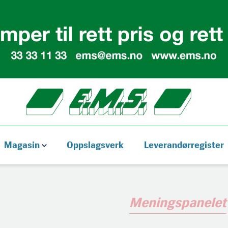
Magasin
Oppslagsverk
Leverandørregister
Meningspanelet