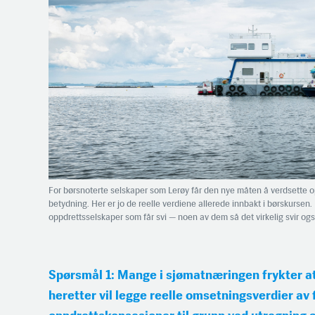
arbeidende styreleder og
medeier i flere
fiskeriselskaper, herunder
den pelagiske tråleren
«Sille Marie». Aamodt
leder Kristiansand
Fiskerlag.
For børsnoterte selskaper som Lerøy får den nye måten å verdsette op
betydning. Her er jo de reelle verdiene allerede innbakt i børskursen. 
oppdrettsselskaper som får svi — noen av dem så det virkelig svir også
Spørsmål 1: Mange i sjømatnæringen frykter 
Ole Olsen (f.1993) er
heretter vil legge reelle omsetningsverdier av 
daglig leder i
familieselskapet Sufi AS i