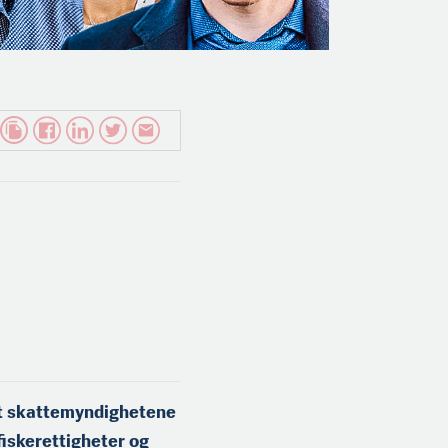
at skattemyndighetene
fiskerettigheter og