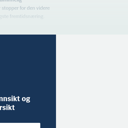
iv stopper for den videre
igste fremtidsnæring.
innsikt og
rsikt