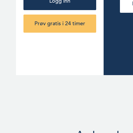
Logg inn
Vigner Olaisen AS på
Lovund, største aksjonær i
oppdrettsselskapet Nova
Sea AS. Hun er
Prøv gratis i 24 timer
styremedlem i Nova Sea og
har vært varaordfører for
Arbeiderpartiet i Lurøy
kommune. Hun ble kåret til
«Årets navn 2011» i norsk
sjømatnæring. Leder
podcasten «Hekta på
Havbruk».