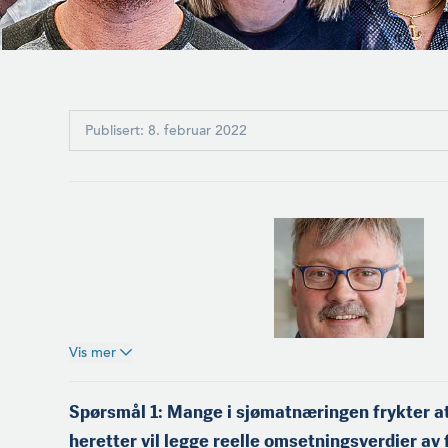
Publisert: 8. februar 2022
Vis mer
Einar Helge Meløysund
(f.1965) er fra Meløy på
Spørsmål 1: Mange i sjømatnæringen frykter 
Helgeland og medeier og
heretter vil legge reelle omsetningsverdier av 
skipper på kystnotbåten