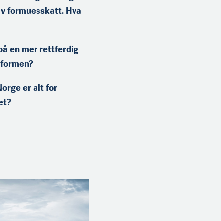
av formuesskatt. Hva
å en mer rettfer­dig
ttformen?
rge er alt for
det?