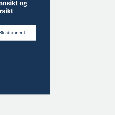
innsikt og
rsikt
Bli abonnent