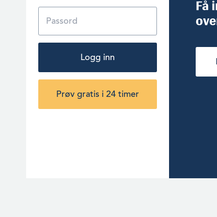
Få 
ove
Logg inn
Prøv gratis i 24 timer