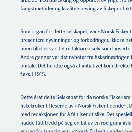
arbeide med utklekking og oppdrett av yngel, for
fangstmetoder og kvalitetsheving av fiskeprodukt
Som organ for dette selskapet, var «Norsk Fiskeri
presentere nyvinninger og forbedringer, ikke minst
noen tilfeller var det redaktøren selv som lan­serte
Andre ganger var det nyheter fra fis­kerinæringen i
omtale. Det hendte også at initiativet kom direkte 
f.eks. i 1915.
Dette året delte Selskabet for de norske Fiskeriers
fiskekroker til leserne av «Norsk Fiskeritidende». 
med redaksjonen for å få tilsendt slike. Det spesie
hadde fått tredd på seg en bit av en rød gummisla
et slag for kunstig agn. «Norsk Fiskeritidende» ha