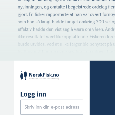
nyvinningen, og omtalte i begeistrede ordelag flere
gjort. En fisker rapporterte at han var svært forn
som han så langt hadde fanget omkring 300 sei og
effektiv hadde den vist seg å være om våren. Andr
ikke resultatet vært like oppløftende. Fiskeren for
burde utvides, ved at ulike farger ble benyttet på u
hvitt og grått burde egne seg bra «nu udover høs
Logg inn