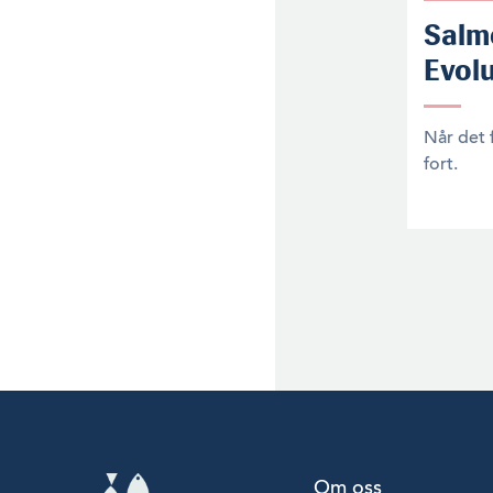
Salm
Evolu
Når det f
fort.
Om oss