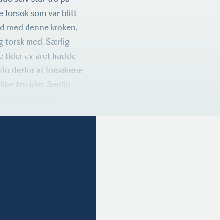
 forsøk som var blitt
øyd med denne kroken,
 torsk med. Særlig
e tider av året hadde
eslo derfor at forsøkene
like årstider. Særlig
ten», mente han.