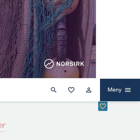
Meny
er