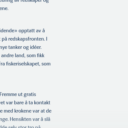
bedring av redskaper og
ene.
tidende» opptatt av å
 på red­skapsfronten. I
 nye tanker og idéer.
 andre land, som fikk
fra fiskeriselskapet, som
 Fremme ut gratis
Det var bare å ta kontakt
lle med krokene var at de
nge. Hensikten var å slå
dde selv stor tro på