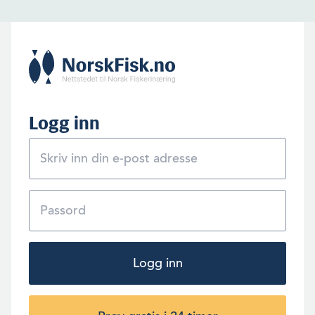
Bensinprisene har gått bananas, og dette er ikke toppen. Flere steder
har folk betalt over 26 kroner per liter. Og pengene strømmer inn i
statskassa!
Logg inn
Logg inn