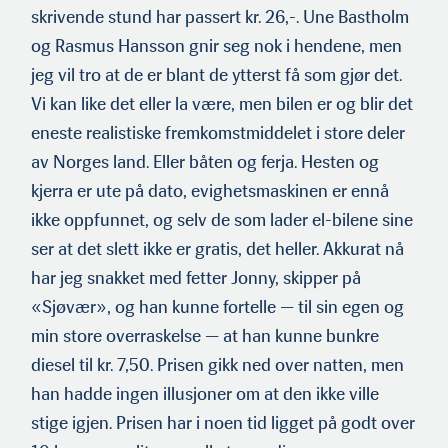
skrivende stund har passert kr. 26,-. Une Bastholm
og Rasmus Hansson gnir seg nok i hendene, men
jeg vil tro at de er blant de ytterst få som gjør det.
Vi kan like det eller la være, men bilen er og blir det
eneste realistiske fremkomstmidde­let i store deler
av Norges land. Eller båten og ferja. Hesten og
kjerra er ute på dato, evighetsmaskinen er ennå
ikke oppfunnet, og selv de som lader el-bilene sine
ser at det slett ikke er gra­tis, det heller. Akkurat nå
har jeg snakket med fetter Jonny, skipper på
«Sjøvær», og han kunne fortelle — til sin egen og
min store overraskelse — at han kunne bunkre
diesel til kr. 7,50. Prisen gikk ned over natten, men
han hadde ingen illusjoner om at den ikke ville
stige igjen. Prisen har i noen tid ligget på godt over