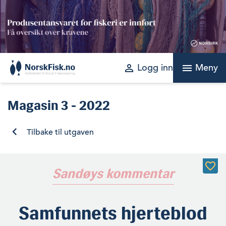
Skip
to
content
perm_identity
menu
Logg inn
Meny
Magasin
3 - 2022
Tilbake til utgaven
Sandøys kommentar
Samfunnets hjerteblod