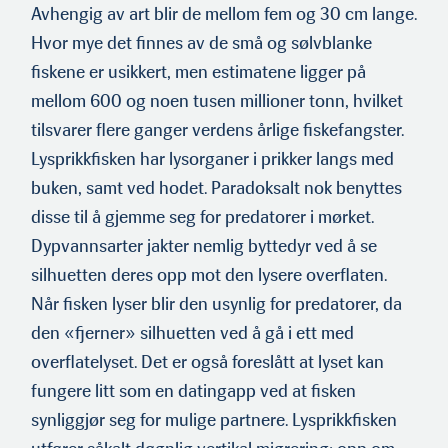
Avhengig av art blir de mellom fem og 30 cm lange.
Hvor mye det finnes av de små og sølvblanke
fiskene er usikkert, men esti­matene ligger på
mellom 600 og noen tusen millioner tonn, hvilket
tilsvarer flere ganger verdens årlige fiskefangster.
Lysprikkfis­ken har lysorganer i prikker langs med
buken, samt ved hodet. Paradoksalt nok benyttes
disse til å gjemme seg for predatorer i mørket.
Dypvannsarter jakter nemlig byttedyr ved å se
silhuetten deres opp mot den lysere overflaten.
Når fisken lyser blir den usynlig for predatorer, da
den «fjerner» silhuetten ved å gå i ett med
overflatelyset. Det er også foreslått at lyset kan
fun­gere litt som en datingapp ved at fisken
synliggjør seg for mulige partnere. Lysprikkfisken