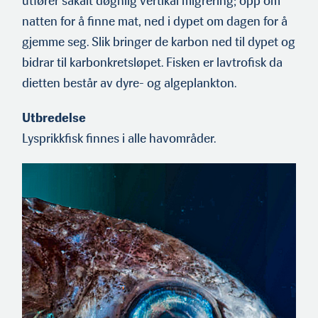
utfører såkalt døgnlig vertikal migrering; opp om
natten for å finne mat, ned i dypet om dagen for å
gjemme seg. Slik bringer de karbon ned til dypet og
bidrar til karbonkretsløpet. Fisken er lavtrofisk da
dietten består av dyre- og algeplankton.
Utbredelse
Lysprikkfisk finnes i alle havområder.