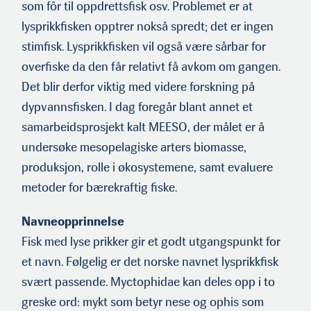
som fôr til oppdrettsfisk osv. Problemet er at
lysprikkfisken opptrer nokså spredt; det er ingen
stimfisk. Lysprikkfisken vil også være sårbar for
overfiske da den får relativt få avkom om gangen.
Det blir derfor viktig med videre forskning på
dypvannsfisken. I dag foregår blant annet et
samarbeidsprosjekt kalt MEESO, der målet er å
undersøke mesopela­giske arters biomasse,
produksjon, rolle i økosystemene, samt evaluere
metoder for bærekraftig fiske.
Navneopprinnelse
Fisk med lyse prikker gir et godt utgangspunkt for
et navn. Følgelig er det norske navnet lysprikkfisk
svært passende. Myc­tophidae kan deles opp i to
greske ord: mykt som betyr nese og ophis som