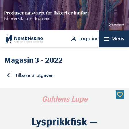
Skip
to
content
perm_identity
menu
Logg inn
Meny
Magasin
3 - 2022
Tilbake til utgaven
Guldens Lupe
Lysprikkfisk —