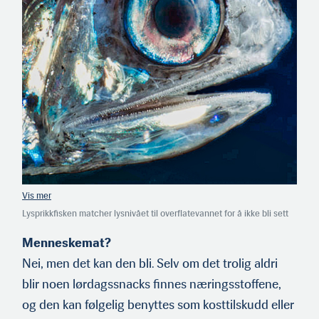
Lysprikkfisken matcher lysnivået til overflatevannet for å ikke bli sett
av predatorer som lusker under. (Foto: Dant Fenolio)
Menneskemat?
Nei, men det kan den bli. Selv om det trolig aldri
blir noen lørdagssnacks finnes næringsstoffene,
og den kan følgelig be­nyttes som kosttilskudd eller