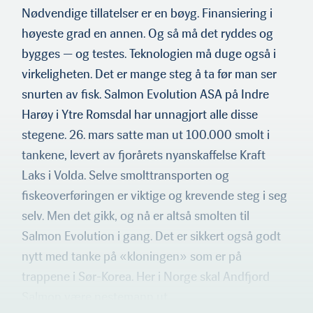
Nødvendige tillatelser er en bøyg. Finansiering i
høyeste grad en annen. Og så må det ryddes og
bygges — og testes. Teknologien må duge også i
virkeligheten. Det er mange steg å ta før man ser
snurten av fisk. Salmon Evolution ASA på Indre
Harøy i Ytre Romsdal har unnagjort alle disse
stegene. 26. mars satte man ut 100.000 smolt i
tankene, levert av fjorårets nyanskaffelse Kraft
Laks i Volda. Selve smolttransporten og
fiskeoverføringen er viktige og kre­vende steg i seg
selv. Men det gikk, og nå er altså smolten til
Salmon Evolution i gang. Det er sikkert også godt
nytt med tanke på «kloningen» som er på
trappene i Sør-Korea. Her i Norge skal Andfjord
Salmon være nestemann ut.