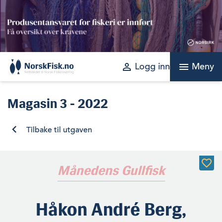
Skip
to
content
perm_identity
menu
Logg inn
Meny
Magasin
3 - 2022
Tilbake til utgaven
Månedens Gullfisk
Håkon André Berg,