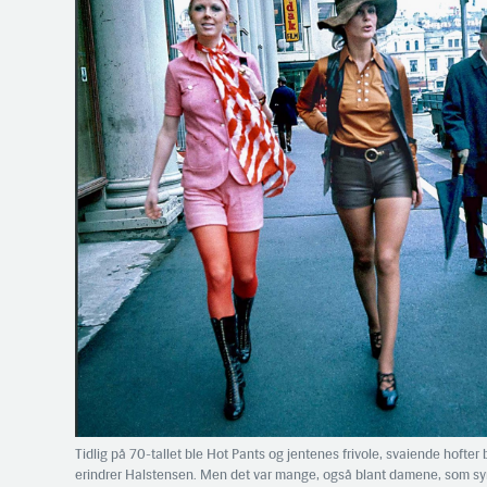
Tidlig på 70-tallet ble Hot Pants og jentenes frivole, svaiende hofte
erindrer Halstensen. Men det var mange, også blant damene, som sy