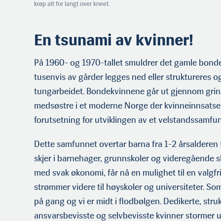
krøp alt for langt over kneet.
En tsunami av kvinner!
På 1960- og 1970-tallet smuldrer det gamle bond
tusenvis av gårder legges ned eller struktureres 
tungarbeidet. Bondekvinnene går ut gjennom grind
medsøstre i et moderne Norge der kvinneinnsatsen
forutsetning for utviklingen av et velstandssamfu
Dette samfunnet overtar barna fra 1-2 årsalderen t
skjer i barnehager, grunnskoler og videregående sko
med svak økonomi, får nå en mulighet til en valgfri 
strømmer videre til høyskoler og universiteter. So
på gang og vi er midt i flodbølgen. Dedikerte, struk
ansvarsbevisste og selvbevisste kvinner stormer u