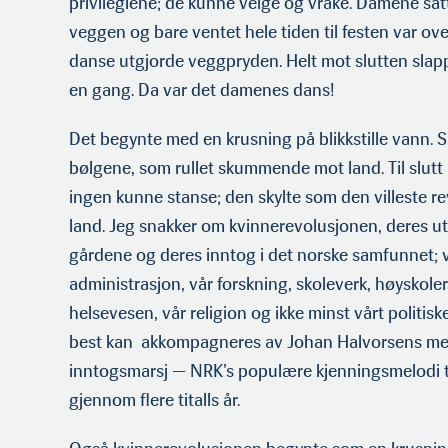
privilegiene; de kunne velge og vrake. Damene satt 
veggen og bare ventet hele tiden til festen var over
danse utgjorde veggpryden. Helt mot slutten slapp
en gang. Da var det damenes dans!
Det begynte med en krusning på blikkstille vann. Sn
bølgene, som rullet skummende mot land. Til slut
ingen kunne stanse; den skylte som den villeste re
land. Jeg snakker om kvinnerevolusjonen, deres 
gårdene og deres inntog i det norske samfunnet; v
administrasjon, vår forskning, skoleverk, høyskoler
helsevesen, vår religion og ikke minst vårt politiske
best kan akkompagneres av Johan Halvorsens me
inntogsmarsj — NRK’s populære kjenningsmelodi 
gjennom flere titalls år.