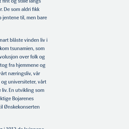
fint og stille langs
. De som aldri fikk
 jentene til, men bare
art blåste vinden liv i
t kom tsunamien, som
volusjon over folk og
uttog fra hjemmene og
årt næringsliv, vår
 og universiteter, vårt
 liv. En utvikling som
ktige Bojarenes
til Ønskekonserten