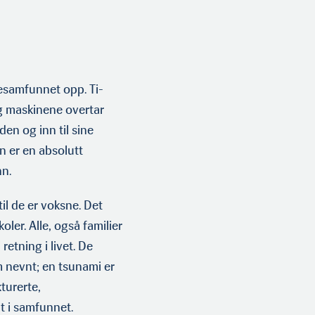
esamfunnet opp. Ti-
og maskinene overtar
en og inn til sine
 er en absolutt
nn.
il de er voksne. Det
ler. Alle, også familier
retning i livet. De
m nevnt; en tsunami er
turerte,
t i samfunnet.