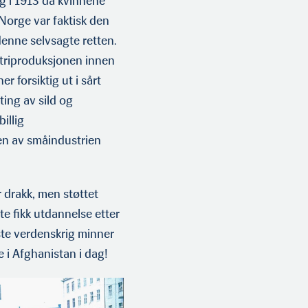
 i 1913 da kvinnene
Norge var faktisk den
enne selvsagte retten.
striproduksjonen innen
r forsiktig ut i sårt
ting av sild og
illig
gen av småindustrien
r drakk, men støttet
te fikk utdannelse etter
iste verdenskrig minner
e i Afghanistan i dag!