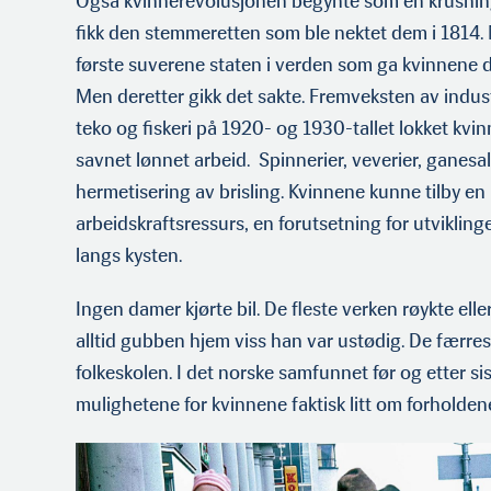
Også kvinnerevolusjonen begynte som en krusning
fikk den stemmeretten som ble nektet dem i 1814. 
første suverene staten i verden som ga kvinnene d
Men deretter gikk det sakte. Fremveksten av indu
teko og fiskeri på 1920- og 1930-tallet lokket kvinne
savnet lønnet arbeid. Spinnerier, veverier, ganesal
hermetisering av brisling. Kvinnene kunne tilby en b
arbeidskraftsressurs, en forutsetning for utviklin
langs kysten.
Ingen damer kjørte bil. De fleste verken røykte elle
alltid gubben hjem viss han var ustødig. De færres
folkeskolen. I det norske samfunnet før og etter s
mulighetene for kvinnene faktisk litt om forholden