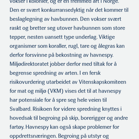
vokser i kolonier, og er en fremmed art i Norge.
Den er svært konkurransedyktig når det kommer til
beslaglegning av havbunnen. Den vokser svært
raskt og bretter seg utover havbunnen som store
tepper, nesten uansett type underlag. Viktige
organismer som koraller, rugl, tare og ålegras kan
derfor forsvinne på bekostning av havnespy.
Miljødirektoratet jobber derfor med tiltak for å
begrense spredning av arten. I en fersk
risikovurdering utarbeidet av Vitenskapskomiteen
for mat og miljø (VKM) vises det til at havnespy
har potensiale for å spre seg hele veien til
Svalbard. Risikoen for videre spredning knyttes i
hovedsak til begroing på skip, borerigger og andre
fartøy. Havnespy kan også skape problemer for
oppdrettsnæringen. Begroing på utstyr og