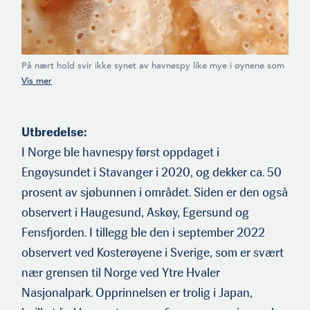
På nært hold svir ikke synet av havnespy like mye i øynene som
på avstand. Med stjerneformede porer som kan minne om en
beige nattehimmel, kan man strekke seg til å omtale havnespy
som et tålelig skue. (Foto: Anne Mari With Ottesen)
Utbredelse:
I Norge ble havnespy først oppdaget i
Engøysundet i Stavanger i 2020, og dekker ca. 50
prosent av sjøbunnen i området. Siden er den også
observert i Haugesund, Askøy, Egersund og
Fensfjorden. I tillegg ble den i september 2022
observert ved Kosterøyene i Sverige, som er svært
nær grensen til Norge ved Ytre Hvaler
Nasjonalpark. Opprinnelsen er trolig i Japan,