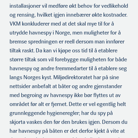
installasjoner vil medføre økt behov for vedlikehold
og rensing, hvilket igjen innebærer økte kostnader.
VKM konkluderer med at det skal mye til for å
utrydde havnespy i Norge, men muligheter for å
bremse spredningen er reell dersom man innfører
tiltak raskt. Da kan vi kjøpe oss tid til å etablere
større tiltak som vil forebygge muligheten for både
havnespy og andre fremmedarter til å etablere seg
langs Norges kyst. Miljødirektoratet har på sine
nettsider anbefalt at båter og andre gjenstander
med begroing av havnespy ikke bør flyttes ut av
området før alt er fjernet. Dette er vel egentlig helt
grunnleggende hygieneregler; har du spy på
skjorta vaskes den før den brukes igjen. Dersom du
har havnespy på båten er det derfor kjekt å vite at