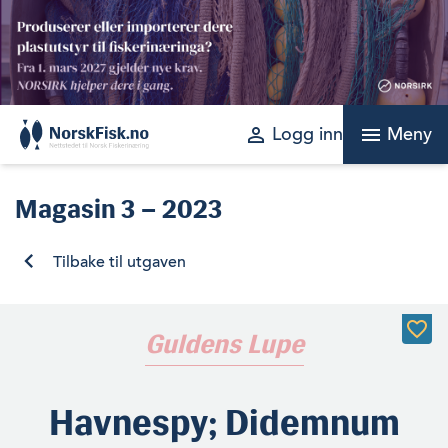
Skip
to
content
perm_identity
menu
Logg inn
Meny
Magasin
3 – 2023
Tilbake til utgaven
Guldens Lupe
Havnespy; Didemnum