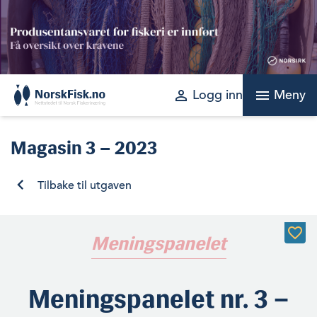
Skip
to
content
perm_identity
menu
Logg inn
Meny
Magasin
3 – 2023
Tilbake til utgaven
Meningspanelet
Meningspanelet nr. 3 –