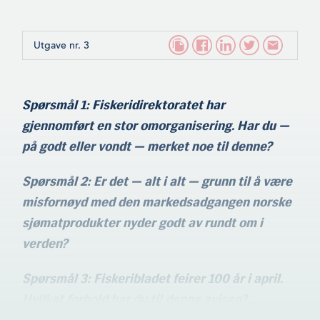
Utgave nr. 3
Spørsmål 1: Fiskeridirektoratet har
gjennomført en stor omorganisering. Har du —
på godt eller vondt — merket noe til denne?
Spørsmål 2: Er det — alt i alt — grunn til å være
misfornøyd med den markedsadgangen norske
sjømatprodukter nyder godt av rundt om i
verden?
Spørsmål 3: Fiskeribladet feirer 100 år i april.
Hvilket forhold har du til denne avisen?