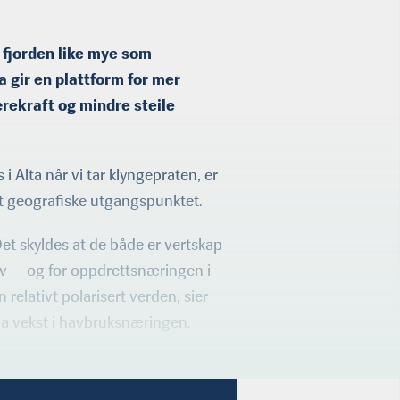
 fjorden like mye som
 gir en plattform for mer
ærekraft og mindre steile
i Alta når vi tar klyngepraten, er
det geografiske utgangspunktet.
Det skyldes at de både er vertskap
elv — og for oppdrettsnæringen i
relativt polarisert verden, sier
ha vekst i havbruksnæringen.