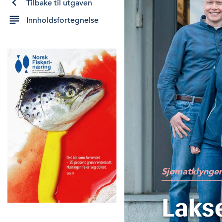
Tilbake til utgaven
Innholdsfortegnelse
Sjømatklynger
Lakse