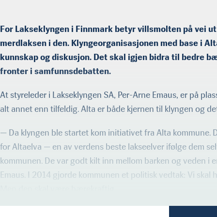
For Lakseklyngen i Finnmark betyr villsmolten på vei ut
merdlaksen i den. Klyngeorganisasjonen med base i Alta
kunnskap og diskusjon. Det skal igjen bidra til bedre b
fronter i samfunnsdebatten.
At styreleder i Lakseklyngen SA, Per-Arne Emaus, er på plass 
alt annet enn tilfeldig. Alta er både kjernen til klyngen og 
— Da klyngen ble startet kom initiativet fra Alta kommune. 
for Altaelva — en av verdens beste lakseelver ifølge dem s
kommunen. De var godt kilt inn mellom barken og veden i en 
Emaus. I 2014 gjorde kommunen et politisk vedtak: Vi skal 
Men den skal være bærekraftig.