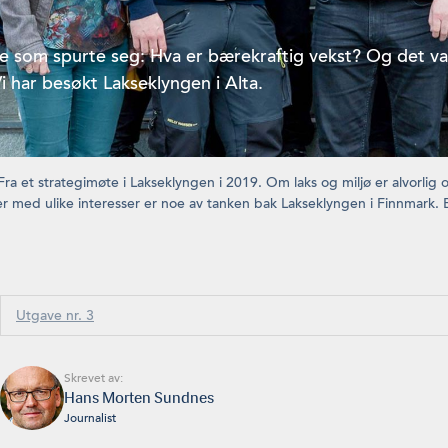
e som spurte seg: Hva er bærekraftig vekst? Og det v
i har besøkt Lakseklyngen i Alta.
 Fra et strategimøte i Lakseklyngen i 2019. Om laks og miljø er alvorli
med ulike interesser er noe av tanken bak Lakseklyngen i Finnmark. Bi
Utgave nr. 3
Skrevet av:
Hans Morten Sundnes
Journalist