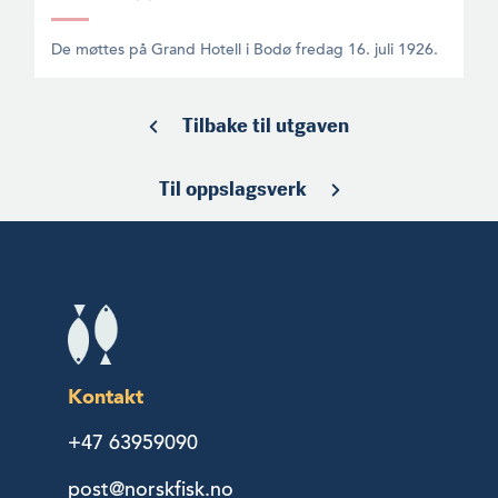
De møttes på Grand Hotell i Bodø fredag 16. juli 1926.
Tilbake til utgaven
Til oppslagsverk
Kontakt
+47 63959090
post@norskfisk.no