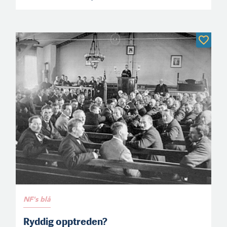
NF's blå
Ryddig opptreden?