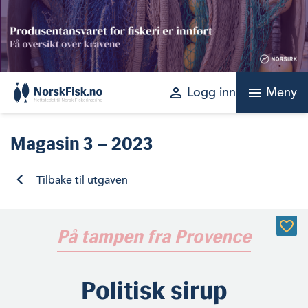
Skip
to
content
perm_identity
menu
Logg inn
Meny
Magasin
3 – 2023
Tilbake til utgaven
På tampen fra Provence
Politisk sirup