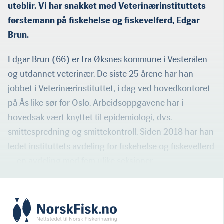
uteblir. Vi har snakket med Veterinærinstituttets
førstemann på fiskehelse og fiskevelferd, Edgar
Brun.
Edgar Brun (66) er fra Øksnes kommune i Vesterålen
og utdannet veterinær. De siste 25 årene har han
jobbet i Veterinærinstituttet, i dag ved hovedkontoret
på Ås like sør for Oslo. Arbeidsoppgavene har i
hovedsak vært knyttet til epidemiologi, dvs.
smittespredning og smittekontroll. Siden 2018 har han
ledet instituttets avdeling for fiskehelse og fiskevelferd
— en avdeling med fem ulike seksjoner.