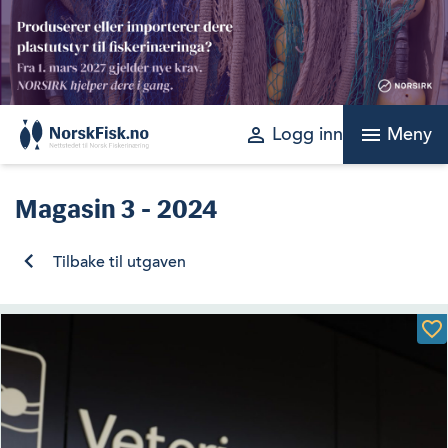
Skip
to
content
perm_identity
menu
Logg inn
Meny
Magasin
3 - 2024
Tilbake til utgaven