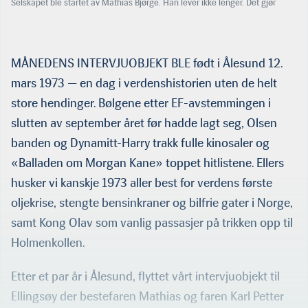
Selskapet ble startet av Mathias Bjørge. Han lever ikke lenger. Det gjør
sønnen Karl Petter Bjørge, som ledet Mathias Bjørge AS i mange år. Han
gikk av som daglig leder i 2010 og pensjonerte seg for fire år siden. Her
flankert av sine to sønner — Henning (t.v.) og Torgeir. (Foto: HMS)
MÅNEDENS INTERVJUOBJEKT BLE født i Ålesund 12.
mars 1973 — en dag i verdenshistorien uten de helt
store hendinger. Bølgene etter EF-avstemmingen i
slutten av september året før hadde lagt seg, Olsen
banden og Dynamitt-Harry trakk fulle kinosaler og
«Balladen om Morgan Kane» toppet hitlistene. Ellers
husker vi kanskje 1973 aller best for verdens første
oljekrise, stengte bensinkraner og bilfrie gater i Norge,
samt Kong Olav som vanlig passasjer på trikken opp til
Holmenkollen.
Etter et par år i Ålesund, flyttet vårt intervjuobjekt til
Ellingsøy der bestefaren Mathias og faren Karl Petter