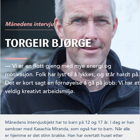
Månedens intervju
TORGEIR BJØRGE
— Vi er en flott gjeng med mye energi og
motivasjon. Folk har lyst til å lykkes, og står hardt på.
Det er kort sagt en fornøyelse å gå på jobb. Vi har et
veldig kreativt arbeidsmiljø.
Månedens intervjuobjekt har to barn på 12 og 17 år. I dag er han
samboer med Kasachia Miranda, som også har to barn. Når alle
er hjemme er det stinn brakke. Han har overtatt huset etter