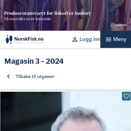
Skip
to
content
perm_identity
menu
Logg inn
Meny
Magasin
3 - 2024
Tilbake til utgaven