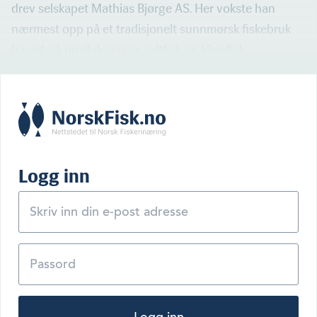
drev selskapet Mathias Bjørge AS. Her vokste han
nærmest opp på et tradisjonelt sunnmørsk fiskebruk
basert på produksjon av saltfisk og klippfisk.
Logg inn
Logg inn