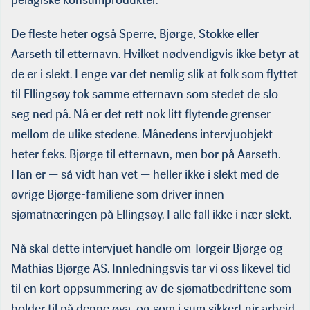
pelagiske konsumprodukter.
De fleste heter også Sperre, Bjørge, Stokke eller
Aarseth til etternavn. Hvilket nødvendigvis ikke betyr at
de er i slekt. Lenge var det nemlig slik at folk som flyttet
til Ellingsøy tok samme etternavn som stedet de slo
seg ned på. Nå er det rett nok litt flytende grenser
mellom de ulike stedene. Månedens intervjuobjekt
heter f.eks. Bjørge til etternavn, men bor på Aarseth.
Han er — så vidt han vet — heller ikke i slekt med de
øvrige Bjørge-familiene som driver innen
sjømatnæringen på Ellingsøy. I alle fall ikke i nær slekt.
Nå skal dette intervjuet handle om Torgeir Bjørge og
Mathias Bjørge AS. Innledningsvis tar vi oss likevel tid
til en kort oppsummering av de sjømatbedriftene som
holder til på denne øya, og som i sum sikkert gir arbeid